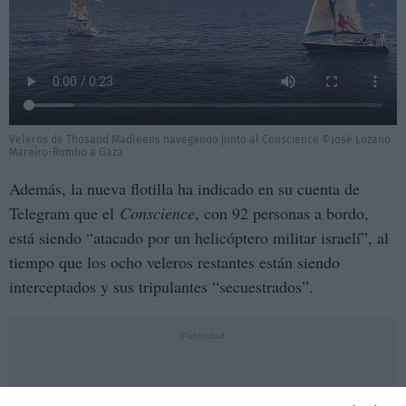
Veleros de Thosand Madleens navegando junto al Conscience ©José Lozano
Mareiro-Rumbo a Gaza
Además, la nueva flotilla ha indicado en su cuenta de
Telegram que el
Conscience
, con 92 personas a bordo,
está siendo “atacado por un helicóptero militar israelí”, al
tiempo que los ocho veleros restantes están siendo
interceptados y sus tripulantes “secuestrados”.