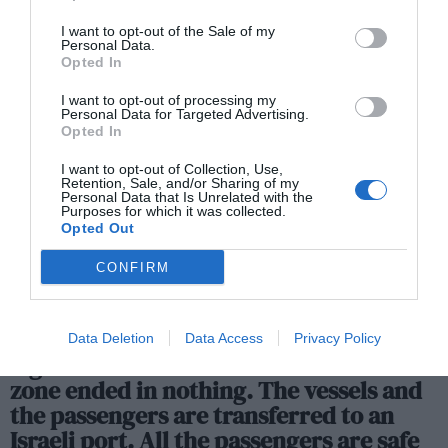
I want to opt-out of the Sale of my
Personal Data.
Opted In
El Ministerio de Exteriores israelí ha confirmado en su
I want to opt-out of processing my
cuenta de la red social X de que “las embarcaciones y los
Personal Data for Targeted Advertising.
Opted In
pasajeros fueron trasladados a un puerto israelí”, ha
asegurado que “todas” las personas a bordo se encuentran
I want to opt-out of Collection, Use,
Retention, Sale, and/or Sharing of my
en “buen estado de salud” y que serán deportados
Personal Data that Is Unrelated with the
Purposes for which it was collected.
“rápidamente”. En el mismo mensaje, ha señalado que
Opted Out
“otro intento inútil de romper el bloqueo naval legal y
CONFIRM
entrar en una zona de combate terminó sin resultados”.
Another futile attempt to breach the
Data Deletion
Data Access
Privacy Policy
legal naval blockade and enter a combat
zone ended in nothing. The vessels and
the passengers are transferred to an
Israeli port. All the passengers are safe