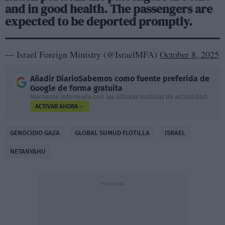
and in good health. The passengers are
expected to be deported promptly.
— Israel Foreign Ministry (@IsraelMFA)
October 8, 2025
Añadir
DiarioSabemos
como fuente preferida de
Google de forma gratuita
Mantente informado con las últimas noticias de actualidad.
ACTIVAR AHORA
GENOCIDIO GAZA
GLOBAL SUMUD FLOTILLA
ISRAEL
NETANYAHU