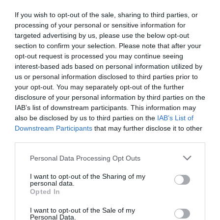
rentas anuales del trabajo iguales o inferiores a 7.000
If you wish to opt-out of the sale, sharing to third parties, or
euros. En estos casos, la afiliación puede realizarse desde
processing of your personal or sensitive information for
4,75 euros.
targeted advertising by us, please use the below opt-out
section to confirm your selection. Please note that after your
opt-out request is processed you may continue seeing
Desde el sindicato queremos recalcar que el
interest-based ads based on personal information utilized by
acompañamiento no se limita únicamente a la
us or personal information disclosed to third parties prior to
regularización extraordinaria, sino que pueden acercarse al
your opt-out. You may separately opt-out of the further
disclosure of your personal information by third parties on the
sindicato tambien para realizar consultas sobre problemas
IAB’s list of downstream participants. This information may
laborales, situaciones de abuso, etc.
also be disclosed by us to third parties on the
IAB’s List of
Downstream Participants
that may further disclose it to other
Qué requisitos deben cumplirse
third parties.
La regularización extraordinaria contempla distintos
Personal Data Processing Opt Outs
procedimientos según la situación administrativa de cada
persona.
I want to opt-out of the Sharing of my
personal data.
Opted In
Podrán acogerse quienes solicitaron protección
I want to opt-out of the Sale of my
internacional antes del 1 de enero de 2026 mediante el
Personal Data.