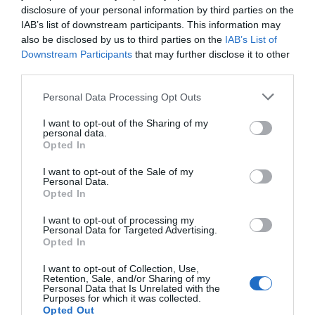
disclosure of your personal information by third parties on the
ninguna posibilidad en la fase de instrucción, el escrito
IAB’s list of downstream participants. This information may
Unidad de Asuntos
recuerda que la mera existencia de la
also be disclosed by us to third parties on the
IAB’s List of
Internos
responde a la previsión legal de investigar
Downstream Participants
that may further disclose it to other
third parties.
eventuales desviaciones de conducta en las fuerzas de
seguridad, aludiendo a precedentes tramitados en la
Personal Data Processing Opt Outs
Audiencia Nacional donde mandos policiales resultaron
I want to opt-out of the Sharing of my
condenados por actuaciones irregulares en recintos
personal data.
Opted In
estratégicos como el aeropuerto de Madrid-Barajas.
I want to opt-out of the Sale of my
Esta argumentación procesal provocó una inmediata
Personal Data.
Opted In
reacción política e institucional, llevando a sindicatos
policiales a expresar su malestar y motivando una queja
I want to opt-out of processing my
Personal Data for Targeted Advertising.
formal del ministro del Interior, Fernando Grande-
Opted In
Marlaska, ante la presidenta del Consejo General del
I want to opt-out of Collection, Use,
Poder Judicial (CGPJ), Isabel Perelló. La controversia
Retention, Sale, and/or Sharing of my
Personal Data that Is Unrelated with the
derivó en la designación de un instructor en el órgano de
Purposes for which it was collected.
Opted Out