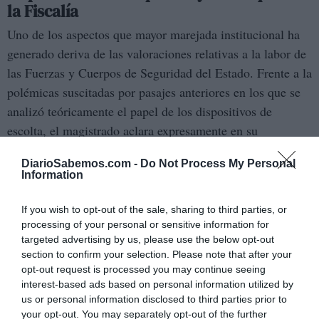
la Fiscalía
Uno de los aspectos que mayor marejada institucional ha
generado deriva de las valoraciones relativas a la labor de
las Fuerzas y Cuerpos de Seguridad del Estado. Frente a la
polémicas suscitadas por pasajes anteriores en los que se
analizó teóricamente el papel de los dispositivos de
escolta, el magistrado aclara expresamente en su
resolución —firmada con carácter previo a su periodo
DiarioSabemos.com -
Do Not Process My Personal
«NO SE DICE QUE SEA
vacacional— que
Information
PROBABLE, O PREVISIBLE, SIENDO UNA MERA
HIPÓTESIS»
la colaboración de los funcionarios en una
If you wish to opt-out of the sale, sharing to third parties, or
marcha no comunicada.
processing of your personal or sensitive information for
targeted advertising by us, please use the below opt-out
section to confirm your selection. Please note that after your
El auto enfatiza que el juzgado no pretende ofender ni
opt-out request is processed you may continue seeing
poner en duda la profesionalidad ejemplar de los agentes,
interest-based ads based on personal information utilized by
alabando su labor en el desempeño de sus funciones. Para
us or personal information disclosed to third parties prior to
your opt-out. You may separately opt-out of the further
contextualizar la razonabilidad de no descartar de plano