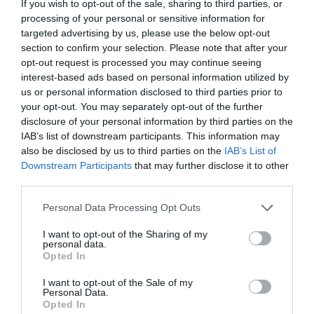
If you wish to opt-out of the sale, sharing to third parties, or
de una jornada intensa de fotos y compras. Siempre hay
processing of your personal or sensitive information for
targeted advertising by us, please use the below opt-out
alguien que presume de haber comprado una ganga, pero
section to confirm your selection. Please note that after your
nos encontramos con la sorpresa de que alguien lo ha
opt-out request is processed you may continue seeing
hecho mejor, más calidad y menor precio. De alguna
interest-based ads based on personal information utilized by
manera esto hiere nuestro perfil de compradores, nuestro
us or personal information disclosed to third parties prior to
your opt-out. You may separately opt-out of the further
orgullo indisimulado. Le ha pasado ha mucha gente.
disclosure of your personal information by third parties on the
Todos queremos ganar por nuestras decisiones, encontrar
IAB’s list of downstream participants. This information may
la ganga a miles de kilómetros de nuestro hogar y
also be disclosed by us to third parties on the
IAB’s List of
Downstream Participants
that may further disclose it to other
presumir por ello.
third parties.
N. Gregory Mankiw de la Universidad de Harvard, en
Personal Data Processing Opt Outs
su obra “Principios de Economía” afirma que para
I want to opt-out of the Sharing of my
conseguir lo que nos gusta, debemos renunciar a otra
personal data.
cosa que quizás también nos gusta. Es un criterio de
Opted In
elegibilidad
. La toma de decisión se transforma en un acto
I want to opt-out of the Sale of my
Personal Data.
de elección, Cuando una familia decide gastar parte de sus
Opted In