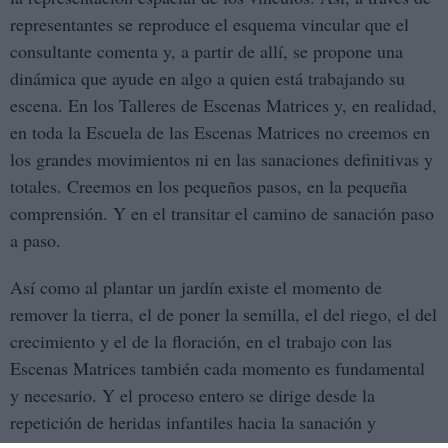
representantes se reproduce el esquema vincular que el
consultante comenta y, a partir de allí, se propone una
dinámica que ayude en algo a quien está trabajando su
escena. En los Talleres de Escenas Matrices y, en realidad,
en toda la Escuela de las Escenas Matrices no creemos en
los grandes movimientos ni en las sanaciones definitivas y
totales. Creemos en los pequeños pasos, en la pequeña
comprensión. Y en el transitar el camino de sanación paso
a paso.
Así como al plantar un jardín existe el momento de
remover la tierra, el de poner la semilla, el del riego, el del
crecimiento y el de la floración, en el trabajo con las
Escenas Matrices también cada momento es fundamental
y necesario. Y el proceso entero se dirige desde la
repetición de heridas infantiles hacia la sanación y