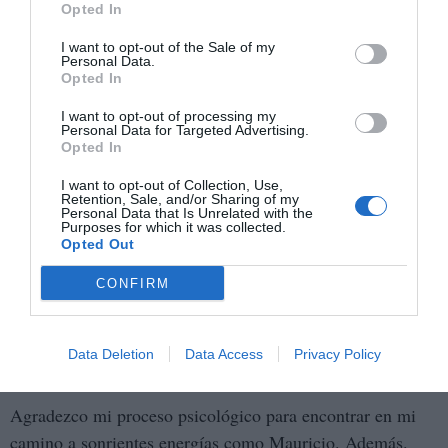
la Mirada de las Escenas Matrices en Talleres, Clases,
Opted In
Masterclass y atendiendo a un gran número de pacientes
I want to opt-out of the Sale of my
Personal Data.
españoles en la actualidad.
Opted In
De esta manera, y casi de forma natural, este año ha
I want to opt-out of processing my
Personal Data for Targeted Advertising.
comenzado a funcionar Habitar(nos) – Madrid, espacio en
Opted In
el que se realizan talleres, seminarios, Formaciones
I want to opt-out of Collection, Use,
profesionales en Escenas Matrices y otras actividades.
Retention, Sale, and/or Sharing of my
Personal Data that Is Unrelated with the
Siempre desde la Mirada de las Escenas Matrices".
Purposes for which it was collected.
Opted Out
GO: ¿Cuándo vuelves a España a realizar un taller en
CONFIRM
Habitar(nos) - Madrid?
MW:"El próximo taller será el 23 de marzo, a las cinco de
Data Deletion
Data Access
Privacy Policy
la tarde, en Lavapiés.
Aquí puedes inscribirte
".
Agradezco mi proceso psicológico para encontrar en mi
camino a sonrientes energías como Mauricio. Además.