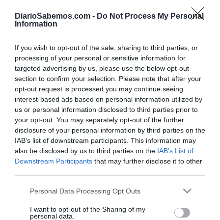
crecimiento de la salud en la vida del consultante".
DiarioSabemos.com -
Do Not Process My Personal
GO: ¿Qué es
Habitar(nos)
?
Information
MW: "un Centro Terapéutico en Buenos Aires con un
If you wish to opt-out of the sale, sharing to third parties, or
processing of your personal or sensitive information for
equipo de 8 profesionales y en el que atendemos de
targeted advertising by us, please use the below opt-out
manera presencial y virtual, pacientes de todo el mundo.
section to confirm your selection. Please note that after your
En Habitar(nos) se llevan a cabo procesos de Terapia
opt-out request is processed you may continue seeing
Individual y Grupal, Formación en Escenas Matrices,
interest-based ads based on personal information utilized by
us or personal information disclosed to third parties prior to
Talleres de Escenas Matrices, Talleres para Padres,
your opt-out. You may separately opt-out of the further
Talleres Temáticos, Seminarios, entre otras actividades".
disclosure of your personal information by third parties on the
IAB’s list of downstream participants. This information may
GO: ¿Cómo surge este año Habitar(nos) - Madrid?
also be disclosed by us to third parties on the
IAB’s List of
Downstream Participants
that may further disclose it to other
MW: "A partir del año 2014 y de manera ininterrumpida,
third parties.
he llevado a cabo una intensa actividad en diferentes
Personal Data Processing Opt Outs
ciudades de España (Madrid, Barcelona, Sevilla, Santiago
I want to opt-out of the Sharing of my
de Compostela, A Coruña, entre otras), llevando a España
personal data.