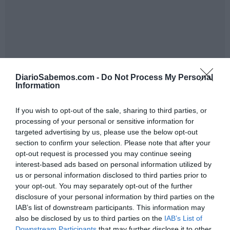
En el análisis del material intervenido encontraron vídeos
DiarioSabemos.com -
Do Not Process My Personal
Information
en los que el detenido había agredido sexualmente a su
hija, además de múltiples conversaciones en las que
If you wish to opt-out of the sale, sharing to third parties, or
ofrecía al bebé a terceros para tener sexo. Además,
processing of your personal or sensitive information for
también fue arrestada la madre de la menor ya que
targeted advertising by us, please use the below opt-out
section to confirm your selection. Please note that after your
presuntamente intercambiaba archivos de pornografía
opt-out request is processed you may continue seeing
infantil con su pajera y padre de la pequeña. Tras ser
interest-based ads based on personal information utilized by
puesto a disposición judicial se decretó la prisión
us or personal information disclosed to third parties prior to
provisional para el arrestado.
your opt-out. You may separately opt-out of the further
disclosure of your personal information by third parties on the
IAB’s list of downstream participants. This information may
Añadir
DiarioSabemos
como fuente preferida de
also be disclosed by us to third parties on the
IAB’s List of
Google de forma gratuita
Downstream Participants
that may further disclose it to other