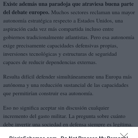
Existe además una paradoja que atraviesa buena parte
del debate europeo.
Muchos sectores reclaman una mayor
autonomía estratégica respecto a Estados Unidos, una
aspiración cada vez más compartida incluso entre
gobiernos tradicionalmente atlantistas. Pero esa autonomía
exige precisamente capacidades defensivas propias,
inversiones tecnológicas y estructuras de seguridad
capaces de reducir dependencias externas.
Resulta difícil defender simultáneamente una Europa más
autónoma y una reducción sustancial de las capacidades
que permitirían construir esa autonomía.
Eso no significa aceptar sin discusión cualquier
incremento del gasto militar. La pregunta sobre cuánto
debe invertir una sociedad en defensa siempre es legítima.
También lo es exigir transparencia sobre las prioridades