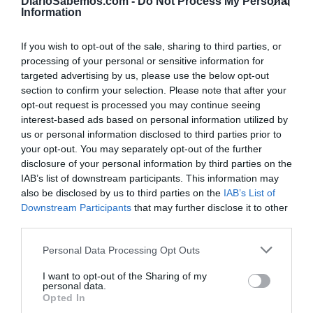
DiarioSabemos.com -
Do Not Process My Personal
presupuestarias o reclamar que los recursos públicos se
Information
orienten hacia la mejora de la sanidad, la educación o la
vivienda. Son debates necesarios y democráticamente
If you wish to opt-out of the sale, sharing to third parties, or
saludables.
processing of your personal or sensitive information for
targeted advertising by us, please use the below opt-out
section to confirm your selection. Please note that after your
la seguridad y el bienestar no son
Sin embargo,
opt-out request is processed you may continue seeing
conceptos incompatibles.
De hecho, la experiencia
interest-based ads based on personal information utilized by
europea demuestra que los sistemas de protección social
us or personal information disclosed to third parties prior to
your opt-out. You may separately opt-out of the further
más avanzados han convivido históricamente con
disclosure of your personal information by third parties on the
estructuras sólidas de defensa colectiva. La falsa elección
IAB’s list of downstream participants. This information may
entre hospitales o seguridad simplifica una realidad mucho
also be disclosed by us to third parties on the
IAB’s List of
más compleja.
Downstream Participants
that may further disclose it to other
third parties.
La presencia de bases estadounidenses en Rota y Morón
Personal Data Processing Opt Outs
constituye otro de los elementos centrales de la propuesta.
Durante años han sido objeto de discusion política y
I want to opt-out of the Sharing of my
personal data.
social.
Pero también han desempeñado un papel relevante
Opted In