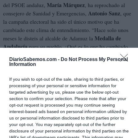
María Márquez
del PSOE andaluz,
, ha reprochado al
Antonio Sanz
consejero de Sanidad y Emergencias,
, que
la campaña electoral ha sido el único motivo que ha
cambiado este clima de entendimiento. “Hace solo unos
Medalla de
meses le disteis al alcalde de Adamuz la
Andalucía
para su pueblo. ¿Qué es lo que ha cambiado
para que ahora carguéis contra él? La campaña electoral”,
DiarioSabemos.com -
Do Not Process My Personal
responde en la red social X a Sanz, quien acusa al regidor
Information
Falta a la verdad
de Adamuz de mentir. “
. No todo vale
por intentar ganar votos”, le reprocha Sanz, quien
If you wish to opt-out of the sale, sharing to third parties, or
processing of your personal or sensitive information for
considera “inaceptable el ataque a la labor de los
targeted advertising by us, please use the below opt-out
profesionales”.
section to confirm your selection. Please note that after your
opt-out request is processed you may continue seeing
El consejero de Emergencias de la Junta asegura que al
interest-based ads based on personal information utilized by
39 ambulancias en los
lugar del accidente “llegaron
us or personal information disclosed to third parties prior to
your opt-out. You may separately opt-out of the further
primeros 40 minutos
. Y más de 130 sanitarios de
disclosure of your personal information by third parties on the
urgencias y un despliegue de 800 personas entre todos los
IAB’s list of downstream participants. This information may