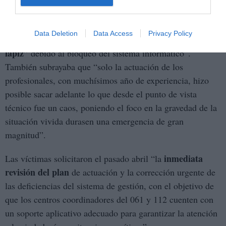
En su escrito, las víctimas recuerdan que “el personal
encargado de gestionar las llamadas del 061 tuvo que
Data Deletion
Data Access
Privacy Policy
“con papel y
atender el accidente ferroviario de Adamuz
lápiz”
debido al bloqueo del sistema informático”.
También subrayaba que “solo la actuación de los
profesionales, con muchísimos año de experiencia, hizo
posible sacar adelante lo que desde el punto de vista
técnico fue un caos, poniendo el foco en la gravedad de la
situación vivida durasen una emergencia de gran
magnitud”.
inmediata
Las víctimas solicitaron el pasado abril “la
revisión del plan
de actuación y la corrección urgente de
las deficiencias del sistema de gestión, con el objetivo de
que los centros coordinadores del 061 y 112 cuenten con
un soporte aplicativo adecuado para garantizar la atención