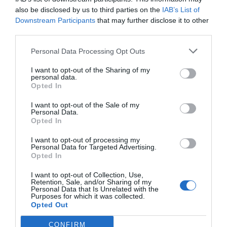
dispositivos”. Sanz lamenta: “A ver si el 112 va a ser
also be disclosed by us to third parties on the
IAB’s List of
Downstream Participants
that may further disclose it to other
ahora para el PSOE el responsable del mantenimiento de
third parties.
las vías… de vergüenza”, añade el consejero andaluz en
alusión a la previsible causa del fatal accidente según las
Personal Data Processing Opt Outs
investigaciones. El titular de Emergencias de la Junta
I want to opt-out of the Sharing of my
también reprocha al alcalde de Adamuz que, “hace solo
personal data.
Opted In
unos días”, Moreno “daba un reconocimiento a los
servicios emergencias por ‘la labor solidaria, generosa y
I want to opt-out of the Sale of my
Personal Data.
ejemplar’ el día del accidente ferroviario. ¿Qué es lo que
Opted In
ha cambiado? La campaña electoral”, asegura Sanz.
I want to opt-out of processing my
Personal Data for Targeted Advertising.
La denuncia revelada ahora por el alcalde de Adamuz
Opted In
sobre la tardanza de los servicios de emergencias de la
I want to opt-out of Collection, Use,
Retention, Sale, and/or Sharing of my
Junta en llegar al lugar del accidente ya la expresó por
Personal Data that Is Unrelated with the
Asociación de Víctimas
escrito la
del Descarrilamiento en
Purposes for which it was collected.
Opted Out
una denuncia el pasado 9 de abril. Aún quedaban semanas
para el inicio de la campaña electoral de las autonómicas.
CONFIRM