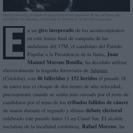
Moreno Bonilla, durante la misa funeral en memoria de las víctimas del
accidente de Adamuz, celebrada en Huelva el 29 de enero pasado.
E
giro inesperado
n un
de los acontecimientos
en este tramo final de campaña de las
andaluzas del 17M, el candidato del Partido
Juan
Popular a la Presidencia de la Junta,
Manuel Moreno Bonilla
, ha decidido utilizar
electoralmente la tragedia ferroviaria de
Adamuz
46 fallecidos y 152 heridos
(Córdoba), con
el pasado 18
de enero tras el choque de dos trenes de alta velocidad,
precisamente cuando se sentía más cercado por el resto de
cribados fallidos de cáncer
candidatos por el tema de los
debate electoral
de mama durante el segundo y último
celebrado este pasado lunes 11 en Canal Sur. El alcalde
Rafael Moreno
socialista de la localidad cordobesa,
, ha