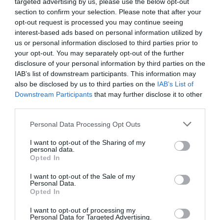
targeted advertising by us, please use the below opt-out
que yo sí les puedo garantizar es que nunca avalé, nunca
section to confirm your selection. Please note that after your
tuve información ni nunca tuve conocimiento de algo que
opt-out request is processed you may continue seeing
interest-based ads based on personal information utilized by
nunca hubiera tolerado", ha reiterado, blindando la
us or personal information disclosed to third parties prior to
actuación de su Gobierno y avalando explícitamente la
your opt-out. You may separately opt-out of the further
labor de la directora general de la Guardia Civil, Mercedes
disclosure of your personal information by third parties on the
IAB’s list of downstream participants. This information may
González, y del ministro del Interior, Fernando Grande-
also be disclosed by us to third parties on the
IAB’s List of
Marlaska.
Downstream Participants
that may further disclose it to other
third parties.
El contraste con el pasado y el
contraataque a una "oposición
Personal Data Processing Opt Outs
marrullera"
I want to opt-out of the Sharing of my
personal data.
Como viene siendo habitual en el argumentario de
Opted In
Moncloa, la mejor defensa de la gestión propia pasa por el
I want to opt-out of the Sale of my
contraste con las prácticas de los anteriores gobiernos del
Personal Data.
Opted In
Partido Popular. Sánchez ha utilizado el retrovisor político
para recordar las cloacas del Estado y la denominada
I want to opt-out of processing my
Personal Data for Targeted Advertising.