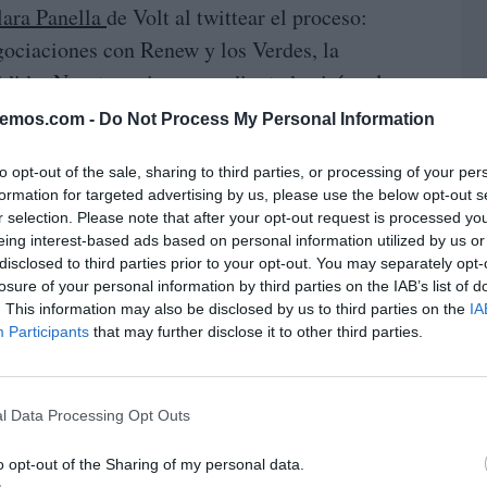
lara Panella
de Volt al twittear el proceso:
gociaciones con Renew y los Verdes, la
dido. Nuestros cinco eurodiputados irán a los
y duro. Justo un partido que nació para renovar
bemos.com -
Do Not Process My Personal Information
xit, y a las primeras de cambio ya claudican.
to opt-out of the sale, sharing to third parties, or processing of your per
ue vote tampoco tienen mucha capacidad de
formation for targeted advertising by us, please use the below opt-out s
r selection. Please note that after your opt-out request is processed y
eing interest-based ads based on personal information utilized by us or
disclosed to third parties prior to your opt-out. You may separately opt-
losure of your personal information by third parties on the IAB’s list of
. This information may also be disclosed by us to third parties on the
IA
Participants
that may further disclose it to other third parties.
l Data Processing Opt Outs
o opt-out of the Sharing of my personal data.