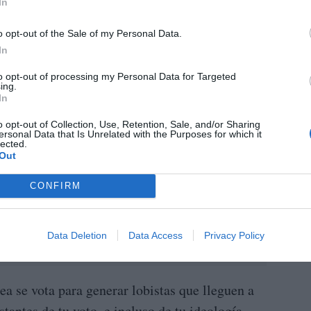
In
o opt-out of the Sale of my Personal Data.
In
to opt-out of processing my Personal Data for Targeted
ing.
In
o opt-out of Collection, Use, Retention, Sale, and/or Sharing
ersonal Data that Is Unrelated with the Purposes for which it
lected.
Out
CONFIRM
Data Deletion
Data Access
Privacy Policy
ea se vota para generar lobistas que lleguen a
antes de tu voto, e incluso de tu ideología.