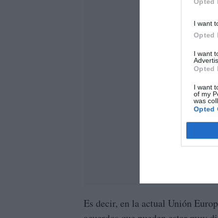
Opted 
I want t
Opted 
I want 
Advertis
Opted 
I want t
of my P
was col
Opted 
Es decir, en la actual Unión Europ
acuerdos que pueden estar muy dist