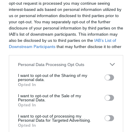
opt-out request is processed you may continue seeing
Se debe exigir responsabilidad penal a Trump y a su
interest-based ads based on personal information utilized by
equipo de gobierno a nivel nacional e internacional.
us or personal information disclosed to third parties prior to
your opt-out. You may separately opt-out of the further
¿Y el secretario general de la OTAN, el neerlandés Mark
disclosure of your personal information by third parties on the
IAB’s list of downstream participants. This information may
Rutte, de qué va, vacilando y humillándose ante Trump?
also be disclosed by us to third parties on the
IAB’s List of
Menos mal que aún hay algunos países serios en la
Downstream Participants
that may further disclose it to other
OTAN. Los especialistas no dudan de que el ataque de
third parties.
EEUU a Venezuela supone una violación de la Carta de la
Personal Data Processing Opt Outs
ONU. Y más con la responsabilidad criminal de los 100
fallecidos (asesinados) en la “Operación Determinación
I want to opt-out of the Sharing of my
personal data.
Absoluta”. Pero creen que es muy improbable que
Opted In
Washington se enfrente a algún tipo de sanción por su
I want to opt-out of the Sale of my
capacidad de veto en el Consejo de Seguridad.
Personal Data.
Opted In
Por su parte, el embajador venezolano ante Naciones
I want to opt-out of processing my
Personal Data for Targeted Advertising.
Unidas, Samuel Moncada, ha denunciado en el Consejo de
Opted In
Seguridad la "violación flagrante" de la carta de la ONU y