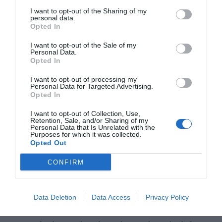
I want to opt-out of the Sharing of my
El informe insta a los responsables políticos, al sector
personal data.
privado y a la sociedad civil a actuar de inmediato para
Opted In
evitar que estos riesgos se conviertan en una "pandemia
I want to opt-out of the Sale of my
Personal Data.
digital", y hace un llamamiento a un compromiso global y
Opted In
a una acción coordinada.
I want to opt-out of processing my
Personal Data for Targeted Advertising.
Los autores sugieren considerar seis prioridades para
Opted In
salvaguardar la infraestructura digital crítica:
I want to opt-out of Collection, Use,
Retention, Sale, and/or Sharing of my
Profundizar el conocimiento: identificar
Personal Data that Is Unrelated with the
Purposes for which it was collected.
vulnerabilidades, mapear las dependencias
Opted Out
intersectoriales, desarrollar modelos para posibles
CONFIRM
reacciones en cadena y mantener habilidades
analógicas.
Modernizar la gestión de riesgos: Tratar las
Data Deletion
Data Access
Privacy Policy
interrupciones digitales no intencionadas como un