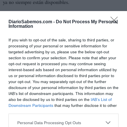
ya no siempre están disponibles.
«Afrontar los riesgos sistémicos implica ir más allá de los
DiarioSabemos.com -
Do Not Process My Personal
datos y trabajar de forma interdisciplinaria», afirmó
Information
Arancha González, decana de la Escuela de Asuntos
Internacionales de París en Sciences Po. «Este informe
If you wish to opt-out of the sale, sharing to third parties, or
muestra cómo la formulación de políticas basadas en la
processing of your personal or sensitive information for
targeted advertising by us, please use the below opt-out
evidencia puede ayudarnos a desarrollar resiliencia en un
section to confirm your selection. Please note that after your
mundo cada vez más interconectado».
opt-out request is processed you may continue seeing
interest-based ads based on personal information utilized by
Convertir el conocimiento en acción
us or personal information disclosed to third parties prior to
your opt-out. You may separately opt-out of the further
«La resiliencia debe estar integrada en el ADN de las
disclosure of your personal information by third parties on the
tecnologías de las que dependemos», declaró Doreen
IAB’s list of downstream participants. This information may
Bogdan-Martin, Secretaría General de la UIT. «Este
also be disclosed by us to third parties on the
IAB’s List of
informe nos insta a considerar la naturaleza sistémica de
Downstream Participants
that may further disclose it to other
third parties.
los riesgos y a replantearnos cómo protegemos los
sistemas que conectan y empoderan a la humanidad».
Personal Data Processing Opt Outs