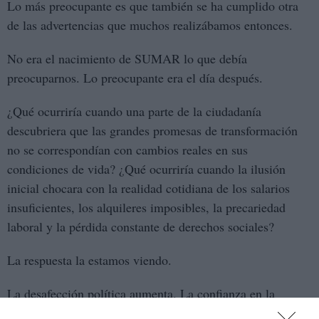
Lo más preocupante es que también se ha cumplido otra
de las advertencias que muchos realizábamos entonces.
No era el nacimiento de SUMAR lo que debía
preocuparnos. Lo preocupante era el día después.
¿Qué ocurriría cuando una parte de la ciudadanía
descubriera que las grandes promesas de transformación
no se correspondían con cambios reales en sus
condiciones de vida? ¿Qué ocurriría cuando la ilusión
inicial chocara con la realidad cotidiana de los salarios
insuficientes, los alquileres imposibles, la precariedad
laboral y la pérdida constante de derechos sociales?
La respuesta la estamos viendo.
La desafección política aumenta. La confianza en la
izquierda institucional disminuye. Muchos trabajadores y