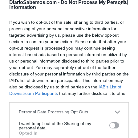
DiarioSabemos.com -
Do Not Process My Personal
trabajadoras sienten que nadie representa realmente sus
Information
intereses. Y cuando la izquierda deja vacío ese espacio,
otros intentan ocuparlo.
If you wish to opt-out of the sale, sharing to third parties, or
processing of your personal or sensitive information for
targeted advertising by us, please use the below opt-out
La historia europea ofrece suficientes ejemplos como para
section to confirm your selection. Please note that after your
tomarse esta cuestión en serio. Cuando amplios sectores
opt-out request is processed you may continue seeing
populares se sienten abandonados o traicionados por
interest-based ads based on personal information utilized by
quienes afirmaban defenderlos, no siempre giran hacia
us or personal information disclosed to third parties prior to
your opt-out. You may separately opt-out of the further
posiciones más avanzadas. A menudo se refugian en la
disclosure of your personal information by third parties on the
abstención, el desencanto o incluso en opciones
IAB’s list of downstream participants. This information may
reaccionarias que explotan ese malestar social.
also be disclosed by us to third parties on the
IAB’s List of
Downstream Participants
that may further disclose it to other
third parties.
Por eso el fracaso de determinados proyectos no es
únicamente un problema electoral. Es un problema
Personal Data Processing Opt Outs
político de enorme profundidad.
I want to opt-out of the Sharing of my
personal data.
Mientras tanto, la política espectáculo continúa
Opted In