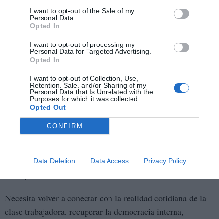
avanzando. Los mensajes simples sustituyen a los análisis
I want to opt-out of the Sale of my
complejos. Los eslóganes sustituyen a los programas. La
Personal Data.
Opted In
imagen sustituye a la organización. Todo debe ser rápido,
emocional y fácilmente consumible.
I want to opt-out of processing my
Personal Data for Targeted Advertising.
Opted In
Pero una sociedad no se transforma mediante campañas de
marketing político.
I want to opt-out of Collection, Use,
Retention, Sale, and/or Sharing of my
Personal Data that Is Unrelated with the
Purposes for which it was collected.
La izquierda no necesita mejores agencias de
Opted Out
comunicación. Necesita más organización popular.
CONFIRM
No necesita nuevos envases para las mismas recetas.
No necesita nuevas marcas electorales diseñadas para cada
Data Deletion
Data Access
Privacy Policy
ciclo político.
Necesita volver a conectar con la realidad cotidiana de la
clase trabajadora, recuperar la democracia interna,