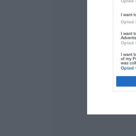
Opted 
I want t
Opted 
I want 
Advertis
Opted 
I want t
of my P
was col
Opted 