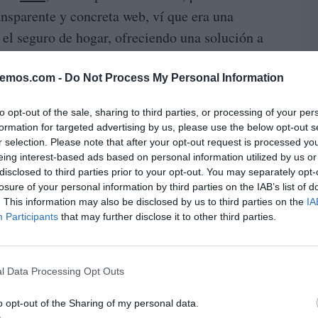
ansparente y concreta web, ví que era una
 el seguro de hogar, ofreciendo una solución a
eguro bueno, barato, con pago mensual, sin
de contratarlo desde la web, con explicativas
bemos.com -
Do Not Process My Personal Information
 necesidad de contratarlo telefónicamente. De
to opt-out of the sale, sharing to third parties, or processing of your per
ntratar call centers.
formation for targeted advertising by us, please use the below opt-out s
r selection. Please note that after your opt-out request is processed y
é en donde estaba su correduria registrada
eing interest-based ads based on personal information utilized by us or
disclosed to third parties prior to your opt-out. You may separately opt-
generales y particulares, con la letra pequeña
losure of your personal information by third parties on the IAB’s list of
a de Santa Lucía. Vamos, super entretenido. Al
. This information may also be disclosed by us to third parties on the
IA
Participants
that may further disclose it to other third parties.
a un precio muy inferior, y que en tema legal
a mi madre las posibilidades que había y dijo,
l Data Processing Opt Outs
o opt-out of the Sharing of my personal data.