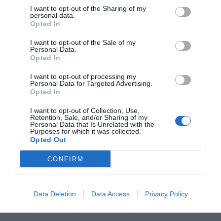
la nueva normalidad, con las gradas llenas de personas
I want to opt-out of the Sharing of my
que no han visto decerca la peligrosidad del coronavirus y
personal data.
Opted In
se dedican a saltarse las mínimasnormas de seguridad y
convivencia, autoengañándose con que los embistes
I want to opt-out of the Sale of my
Personal Data.
delbravo ganado de la Covid19 son tan inocentes como los
Opted In
de las vaquillas que, devez en cuando, le dan un revolcón
I want to opt-out of processing my
a algún mozo distraído.
Personal Data for Targeted Advertising.
Opted In
Y no, hermanos, aquí tenemos que protegernos
I want to opt-out of Collection, Use,
Retention, Sale, and/or Sharing of my
todosdetrás del burladero.
Personal Data that Is Unrelated with the
Purposes for which it was collected.
Opted Out
Añadir
DiarioSabemos
como fuente preferida de
Google de forma gratuita
CONFIRM
Mantente informado con las últimas noticias de actualidad.
ACTIVAR AHORA
Data Deletion
Data Access
Privacy Policy
OPINIÓN DESTACADA