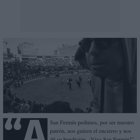
“A
San Fermín pedimos, por ser nuestro
patrón, nos guíeen el encierro y nos
dé su bendición. ¡Viva San Fermín!”