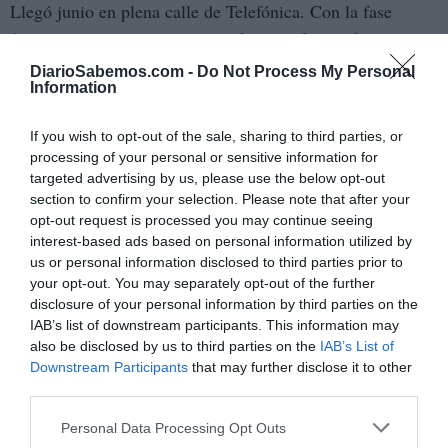
Llegó junio en plena calle de Telefónica. Con la fase
1,empezamos a incorporarnos al recorrido, a salir a pasear
y a reencontrarnos connuestros allegados más cercanos en
DiarioSabemos.com -
Do Not Process My Personal
Information
reducidos grupos.
Fuimos intentando recuperar la confianza, sabiendo quelas
If you wish to opt-out of the sale, sharing to third parties, or
processing of your personal or sensitive information for
víctimas de la ganadería Covid19 estaban ahí, pero sin
targeted advertising by us, please use the below opt-out
querer apercibirnosde que un pequeño rebrote podría
section to confirm your selection. Please note that after your
provocar una montonera en el callejón de laPlaza de Toros
opt-out request is processed you may continue seeing
interest-based ads based on personal information utilized by
que nos abocaba al verano y a la anhelada reactivación de
us or personal information disclosed to third parties prior to
laeconomía. Con el peligro que provocan las montoneras,
your opt-out. You may separately opt-out of the further
donde un bicho de esosvirulentos se puede dar la vuelta y,
disclosure of your personal information by third parties on the
resabiado, embestir a los relajados mozoscon mascarilla
IAB’s list of downstream participants. This information may
also be disclosed by us to third parties on the
IAB’s List of
en la barbilla, que van por el recorrido por puro
Downstream Participants
that may further disclose it to other
postureo,creyendo que eso del coronavirus no va con ellos.
third parties.
Ahora, por San Fermín, estamos ya en la Plaza de Torosde
Personal Data Processing Opt Outs