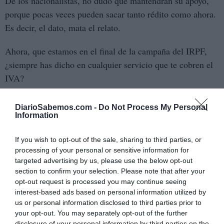
De los nacionalistas, no dudo que mantendrán su apoyo,
porque pocas veces pueden sacar tanto rédito como ahora.
Es decir, el dato, mata el relato.
Ahora, que estamos en el final de la campaña del IRPF,
¿siempre has dicho en cualquier servicio que te cobren el
IVA?
La realidad es que en el resto de Europa, a los españoles
DiarioSabemos.com -
Do Not Process My Personal
se nos conoce por ser su terraza de copas baratas, y por
Information
ser Lazarillos de Tormes, siempre tan creativos haciendo
If you wish to opt-out of the sale, sharing to third parties, or
las cosas diferentes… ¿Qué consultor no se ha marcado un
processing of your personal or sensitive information for
Begoña en alguna institución educativa? O un ¿González
targeted advertising by us, please use the below opt-out
Amador? Si, a escala más reducida, a la que le daba.
section to confirm your selection. Please note that after your
opt-out request is processed you may continue seeing
Entiendo que estés esperando al crack del 2027 para
interest-based ads based on personal information utilized by
us or personal information disclosed to third parties prior to
mover ficha, y decir o hacer algo, para reformar una
your opt-out. You may separately opt-out of the further
parodia llamada Constitución del 78, para que los que se
disclosure of your personal information by third parties on the