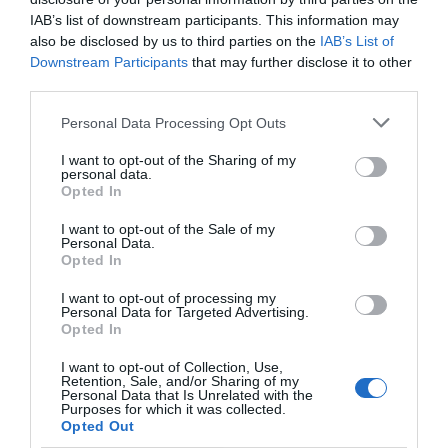
forrarón a la vera del comisionismo franquista, lo tengan
IAB’s list of downstream participants. This information may
un poco más complicado, en esta supuesta democracia
also be disclosed by us to third parties on the
IAB’s List of
Downstream Participants
that may further disclose it to other
actual valedora del interés público.
third parties.
GO!
Personal Data Processing Opt Outs
I want to opt-out of the Sharing of my
personal data.
Añadir
DiarioSabemos
como fuente preferida de
Opted In
Google de forma gratuita
Mantente informado con las últimas noticias de actualidad.
I want to opt-out of the Sale of my
ACTIVAR AHORA
Personal Data.
Opted In
I want to opt-out of processing my
Personal Data for Targeted Advertising.
Opted In
I want to opt-out of Collection, Use,
Retention, Sale, and/or Sharing of my
Personal Data that Is Unrelated with the
Purposes for which it was collected.
Opted Out