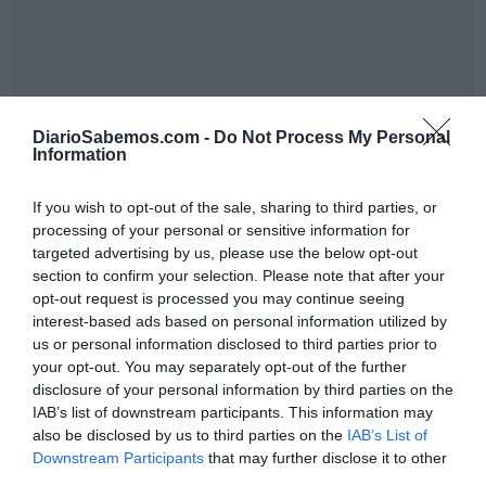
DiarioSabemos.com -
Do Not Process My Personal
Information
If you wish to opt-out of the sale, sharing to third parties, or
processing of your personal or sensitive information for
targeted advertising by us, please use the below opt-out
section to confirm your selection. Please note that after your
opt-out request is processed you may continue seeing
interest-based ads based on personal information utilized by
us or personal information disclosed to third parties prior to
your opt-out. You may separately opt-out of the further
disclosure of your personal information by third parties on the
IAB’s list of downstream participants. This information may
also be disclosed by us to third parties on the
IAB’s List of
Medios que abdican del principio periodístico de que
Downstream Participants
that may further disclose it to other
informar no es dar pábulo a los mensajes que buscan
third parties.