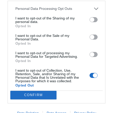
degradar la democracia y sus instituciones. Ya es bastante
Personal Data Processing Opt Outs
que todos los días tengamos que soportar la voz de vieja
de Trump contando su última amenaza chulesca, para que
I want to opt-out of the Sharing of my
personal data.
se ponga el micro a personajes como Ayuso que, con sus
Opted In
estrambotes diarios y acusaciones sin pruebas, embarra la
I want to opt-out of the Sale of my
política y desvía la atención de sus desmanes con la
Personal Data.
sanidad o la educación que destruyen el sistema del
Opted In
bienestar, para que el sector privado se enriquezca con él.
I want to opt-out of processing my
Personal Data for Targeted Advertising.
O dar altavoz mediático a discursos de odio y filo fascistas
Opted In
de personajes que solo buscan acabar con la democracia
como Abascal y sus secuaces. Medios que deben controlar
I want to opt-out of Collection, Use,
Retention, Sale, and/or Sharing of my
a quién se les cede tiempo informativo, para no contribuir
Personal Data that Is Unrelated with the
Purposes for which it was collected.
a la degradación de la democracia. Ese es el rol social que
Opted Out
debe cumplir el periodismo para no caer en la redundancia
CONFIRM
que desinforma y adocena la mente.
Data Deletion
Data Access
Privacy Policy