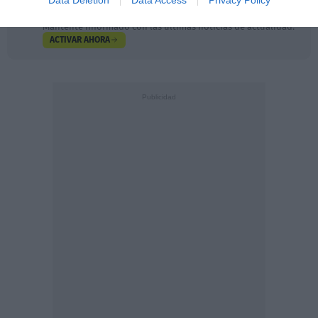
Añadir
DiarioSabemos
como fuente preferida de
Google de forma gratuita
Mantente informado con las últimas noticias de actualidad.
ACTIVAR AHORA