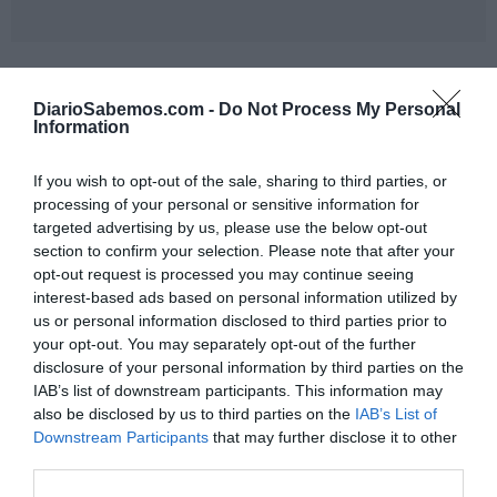
De fondo, está lo de siempre, nuestra decisión personal de
dejar que nos eduque para creer que si el ruido suena,
DiarioSabemos.com -
Do Not Process My Personal
Information
agua lleva, y ser influenciables en nuestra decisión de
voto, para gestionar el estado de derecho y erario público.
If you wish to opt-out of the sale, sharing to third parties, or
processing of your personal or sensitive information for
Por último, me rechina el huir hacia delante de las
targeted advertising by us, please use the below opt-out
víctimas de estos movimientos antidemocráticos. Como si
section to confirm your selection. Please note that after your
opt-out request is processed you may continue seeing
no se pudiera hacer nada, o quizás, sea la vía rápida para
interest-based ads based on personal information utilized by
quitarse de enmedio y volver a sus tertulias de bar. Pero
us or personal information disclosed to third parties prior to
esa reflexión da para otra columna donde encajar esta
your opt-out. You may separately opt-out of the further
pieza en el puzzle que hacemos desde hace un siglo.
disclosure of your personal information by third parties on the
IAB’s list of downstream participants. This information may
also be disclosed by us to third parties on the
IAB’s List of
Añadir
DiarioSabemos
como fuente preferida de
Downstream Participants
that may further disclose it to other
Google de forma gratuita
third parties.
Mantente informado con las últimas noticias de actualidad.