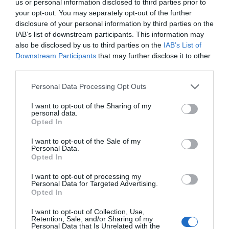
us or personal information disclosed to third parties prior to
your opt-out. You may separately opt-out of the further
disclosure of your personal information by third parties on the
IAB’s list of downstream participants. This information may
also be disclosed by us to third parties on the
IAB’s List of
Downstream Participants
that may further disclose it to other
third parties.
Personal Data Processing Opt Outs
I want to opt-out of the Sharing of my
personal data.
Opted In
I want to opt-out of the Sale of my
Son los poderes fácticos de siempre a los que les importa
Personal Data.
una higa degradar las instituciones democráticas con la
Opted In
afirmación falsaria de que han sido ocupadas por el
I want to opt-out of processing my
Personal Data for Targeted Advertising.
sanchísmo
, o difundiendo mensajes—sin pruebas
Opted In
asentados en presunciones— sobre una presunta estrategia
del Ejecutivo para boicotear a su favor los resultados de
I want to opt-out of Collection, Use,
Retention, Sale, and/or Sharing of my
las próximas elecciones. Nada nuevo porque siguen el
Personal Data that Is Unrelated with the