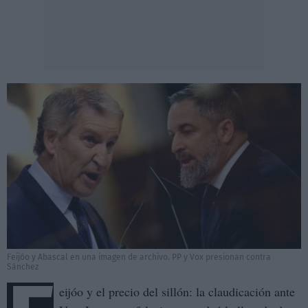
Feijóo y Abascal en una imagen de archivo. PP y Vox presionan contra
Sánchez
eijóo y el precio del sillón: la claudicación ante