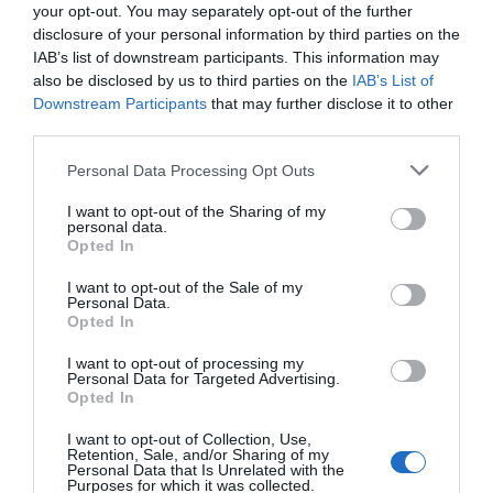
presumía termina justo donde empieza la necesidad de
your opt-out. You may separately opt-out of the further
disclosure of your personal information by third parties on the
conseguir votos. No hay moderación posible en quien
IAB’s list of downstream participants. This information may
financia e institucionaliza la intolerancia a cambio de
also be disclosed by us to third parties on the
IAB’s List of
despachos. Feijóo ya no es el líder de una alternativa
Downstream Participants
that may further disclose it to other
moderada; es el patrocinador oficial del desembarco ultra
third parties.
en las instituciones de nuestro país.
Personal Data Processing Opt Outs
I want to opt-out of the Sharing of my
Añadir
DiarioSabemos
como fuente preferida de
personal data.
Google de forma gratuita
Opted In
Mantente informado con las últimas noticias de actualidad.
I want to opt-out of the Sale of my
ACTIVAR AHORA
Personal Data.
Opted In
FEIJÓO
VOX
ABASCAL
I want to opt-out of processing my
Personal Data for Targeted Advertising.
Opted In
I want to opt-out of Collection, Use,
Retention, Sale, and/or Sharing of my
Personal Data that Is Unrelated with the
Purposes for which it was collected.