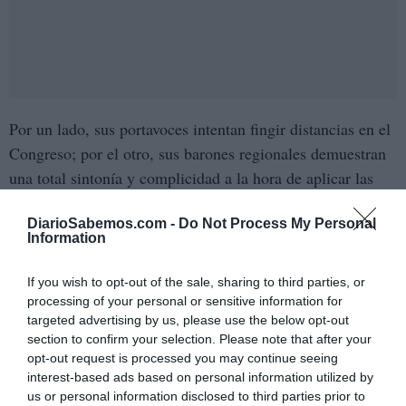
Por un lado, sus portavoces intentan fingir distancias en el
Congreso; por el otro, sus barones regionales demuestran
una total sintonía y complicidad a la hora de aplicar las
políticas de la ultraderecha en el día a día institucional.
Vox ha entendido perfectamente el juego y utiliza cada
DiarioSabemos.com -
Do Not Process My Personal
Information
comunidad autónoma como un laboratorio para imponer
su agenda nacional, arrastrando a un PP timorato que ha
If you wish to opt-out of the sale, sharing to third parties, or
renunciado a dar la batalla cultural. Al asumir y
processing of your personal or sensitive information for
targeted advertising by us, please use the below opt-out
normalizar las exigencias de Vox,
section to confirm your selection. Please note that after your
opt-out request is processed you may continue seeing
Feijóo ha dinamitado cualquier puente hacia la centralidad
interest-based ads based on personal information utilized by
y ha demostrado que el "sentido de Estado" del que
us or personal information disclosed to third parties prior to