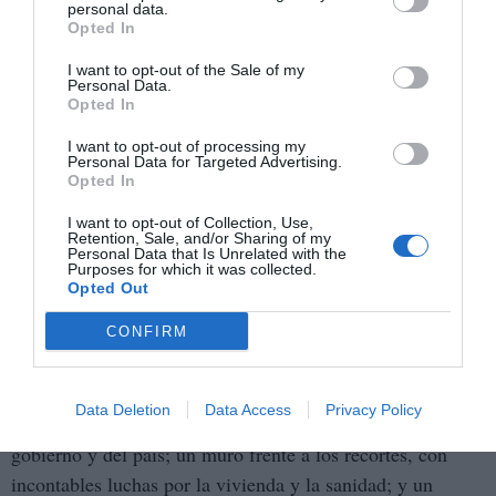
personal data.
acceder a Estados Unidos. Allí, el Santander tiene unos
Opted In
57.500 millones de dólares en depósitos, y más de 90.000
I want to opt-out of the Sale of my
millones de dólares en activos; Iberdrola ya tiene sus
Personal Data.
principales negocios.
Opted In
I want to opt-out of processing my
Rompiendo las cadenas
Personal Data for Targeted Advertising.
Opted In
La “era Trump” entraña tremendos peligros porque
poderosas fuerzas estadounidenses trabajan para
I want to opt-out of Collection, Use,
Retention, Sale, and/or Sharing of my
encadenarnos aún más a sus planes de saqueo y recortes, y
Personal Data that Is Unrelated with the
Purposes for which it was collected.
un mayor secuestro de nuestra soberanía nacional. Pero
Opted Out
esta ofensiva reaccionaria nos ayuda a que un cada vez
CONFIRM
más amplio y decidido movimiento popular luche por
romper las cadenas.
Data Deletion
Data Access
Privacy Policy
Una marea por la paz que determina la posición del
gobierno y del país; un muro frente a los recortes, con
incontables luchas por la vivienda y la sanidad; y un