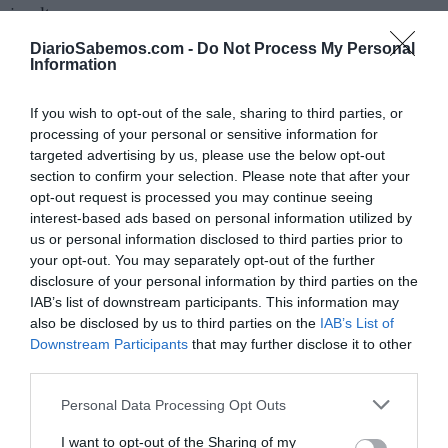
insultos.
DiarioSabemos.com -
Do Not Process My Personal
El Ibex-35 estadounidense, la segunda
Information
cadena
If you wish to opt-out of the sale, sharing to third parties, or
La segunda cadena es el Ibex-35 estadounidense. Por eso
processing of your personal or sensitive information for
Trump elogió a Botín, el Santander (USAsander) sumiso
targeted advertising by us, please use the below opt-out
“socio” en intereses y negocios. El sector financiero de
section to confirm your selection. Please note that after your
Estados Unidos no sólo domina el Ibex-35 español, con en
opt-out request is processed you may continue seeing
interest-based ads based on personal information utilized by
un creciente 60% en sus manos, sino que sus principales
us or personal information disclosed to third parties prior to
fondos (BlackRock, Vanguard y Fidelity) y bancos
your opt-out. You may separately opt-out of the further
(Goldman Sachs, Bank of America y JP Morgan) son los
disclosure of your personal information by third parties on the
IAB’s list of downstream participants. This information may
auténticos dueños de los grandes bancos y oligopolios
also be disclosed by us to third parties on the
IAB’s List of
“españoles”, controlando el 44% del Santander y el 39%
Downstream Participants
that may further disclose it to other
del BBVA, dominando Iberdrola (USAdrola) y acaparando
third parties.
cada vez más vivienda y sanidad privada en España.
Personal Data Processing Opt Outs
A cambio la oligarquía española recibe el “premio” de
I want to opt-out of the Sharing of my