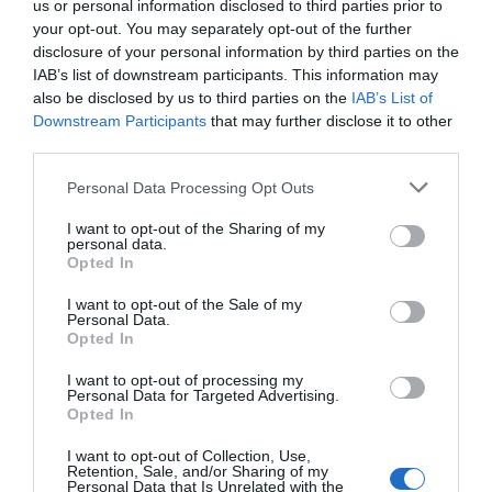
us or personal information disclosed to third parties prior to
your opt-out. You may separately opt-out of the further
disclosure of your personal information by third parties on the
IAB’s list of downstream participants. This information may
also be disclosed by us to third parties on the
IAB’s List of
Downstream Participants
that may further disclose it to other
third parties.
Todo para forzar a Pedro Sánchez a convocar elecciones—
que no convocará y menos por la presión de la derecha—,
Personal Data Processing Opt Outs
con la premisa falsa de que es lo que quiere la ciudadanía
I want to opt-out of the Sharing of my
personal data.
usada de este modo como herramienta política interesada
Opted In
por Feijoo, que sigue en su triste papel de mendicante a
I want to opt-out of the Sale of my
los partidos que apoyan al Gobierno, para que le dejen
Personal Data.
caer. Exhibición de mediocridad y cobardía por no
Opted In
atreverse a presentar una moción de censura, que debe ser
I want to opt-out of processing my
constructiva; esto es, acompañada de un programa de
Personal Data for Targeted Advertising.
Opted In
Gobierno que no tiene para ofrecer a la ciudadanía. De ahí
que Feijoo pida a los demás que le hagan el trabajo, para
I want to opt-out of Collection, Use,
Retention, Sale, and/or Sharing of my
no verse retratado con una previsible derrota.
Personal Data that Is Unrelated with the