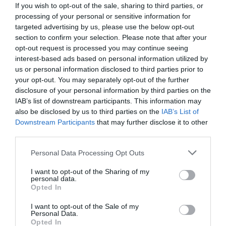
If you wish to opt-out of the sale, sharing to third parties, or
quede garantizada.
processing of your personal or sensitive information for
targeted advertising by us, please use the below opt-out
Álvarez respaldó plenamente esa posición y añadió otro
section to confirm your selection. Please note that after your
opt-out request is processed you may continue seeing
asunto pendiente: la regulación de la compensación y
interest-based ads based on personal information utilized by
absorción de determinados complementos salariales tras
us or personal information disclosed to third parties prior to
las sucesivas subidas del salario mínimo interprofesional.
your opt-out. You may separately opt-out of the further
disclosure of your personal information by third parties on the
Ambos dirigentes sostuvieron que el Ejecutivo debe
IAB’s list of downstream participants. This information may
also be disclosed by us to third parties on the
IAB’s List of
Boletín Oficial del Estado
trasladar al
los compromisos
Downstream Participants
that may further disclose it to other
adquiridos durante el diálogo social y evitar que
third parties.
permanezcan indefinidamente bloqueados.
Personal Data Processing Opt Outs
No anunciaron una ruptura de las mesas de negociación,
I want to opt-out of the Sharing of my
pero sí dejaron claro que la confianza en el cumplimiento
personal data.
Opted In
de los acuerdos se encuentra seriamente deteriorada.
I want to opt-out of the Sale of my
Dependencia, cuidados y sectores más
Personal Data.
Opted In