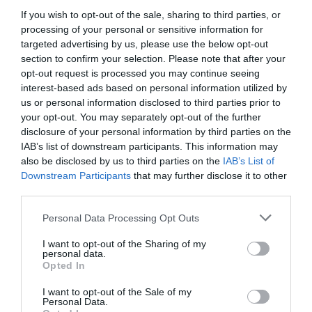
Uno de esos trabajos científicos relacionados puede
If you wish to opt-out of the sale, sharing to third parties, or
consultarse en el portal investigador de la UMU:
The
processing of your personal or sensitive information for
targeted advertising by us, please use the below opt-out
monarchy–republic debate in Spain
.
section to confirm your selection. Please note that after your
opt-out request is processed you may continue seeing
Los jóvenes se alejan de la institución
interest-based ads based on personal information utilized by
Uno de los elementos más relevantes de la investigación es
us or personal information disclosed to third parties prior to
your opt-out. You may separately opt-out of the further
el fuerte componente generacional del rechazo a la
disclosure of your personal information by third parties on the
monarquía.
IAB’s list of downstream participants. This information may
also be disclosed by us to third parties on the
IAB’s List of
Cuanto menor es la edad de los encuestados, menor es
Downstream Participants
that may further disclose it to other
también el respaldo a la Corona. La monarquía pierde
third parties.
especialmente apoyo entre jóvenes, votantes urbanos y
Personal Data Processing Opt Outs
sectores con estudios superiores, donde el republicanismo
I want to opt-out of the Sharing of my
deja de ser una posición marginal para convertirse en una
personal data.
opción cada vez más normalizada.
Opted In
I want to opt-out of the Sale of my
Ese fenómeno preocupa especialmente porque rompe uno
Personal Data.