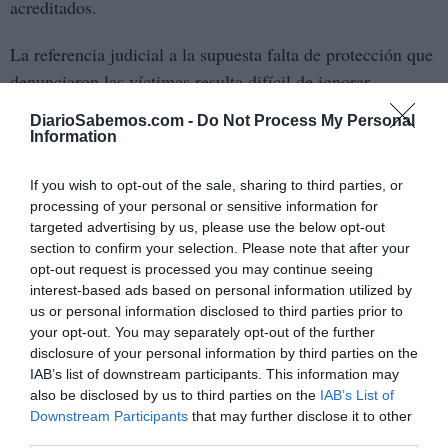
acreditados.
La referencia judicial a la supuesta falta de protección que
denunciaron las víctimas resulta difícil de ignorar.
Cuando una mujer decide denunciar una agresión
DiarioSabemos.com -
Do Not Process My Personal
sexual, el primer contacto institucional puede marcar
Information
profundamente todo el proceso posterior.
La confianza
If you wish to opt-out of the sale, sharing to third parties, or
en el sistema depende también de la calidad de esa
processing of your personal or sensitive information for
primera respuesta.
targeted advertising by us, please use the below opt-out
section to confirm your selection. Please note that after your
Durante años, miles de mujeres renunciaron a
opt-out request is processed you may continue seeing
denunciar por miedo a no ser creídas
, por temor a la
interest-based ads based on personal information utilized by
us or personal information disclosed to third parties prior to
exposición pública o por la convicción de que el
your opt-out. You may separately opt-out of the further
procedimiento terminaría volviéndose contra ellas. Cada
disclosure of your personal information by third parties on the
avance destinado a corregir esa realidad fortalece la
IAB’s list of downstream participants. This information may
calidad democrática de una sociedad.
also be disclosed by us to third parties on the
IAB’s List of
Downstream Participants
that may further disclose it to other
third parties.
Algunos discursos reaccionarios han intentado presentar