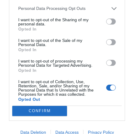
los avances en materia de violencia sexual como una
Personal Data Processing Opt Outs
amenaza para las garantías jurídicas. La experiencia
I want to opt-out of the Sharing of my
Las garantías
demuestra justamente lo contrario.
personal data.
Opted In
procesales siguen intactas. Lo que ha cambiado es la
disposición institucional para investigar con seriedad
I want to opt-out of the Sale of my
Personal Data.
unos delitos que históricamente estuvieron rodeados de
Opted In
prejuicios y silencios.
I want to opt-out of processing my
Personal Data for Targeted Advertising.
La sentencia todavía puede ser recurrida ante el
Opted In
Tribunal Supremo
. Esa posibilidad forma parte de las
I want to opt-out of Collection, Use,
garantías propias del Estado de derecho y deberá
Retention, Sale, and/or Sharing of my
Personal Data that Is Unrelated with the
desarrollarse en los cauces previstos por el ordenamiento
Purposes for which it was collected.
Opted Out
jurídico.
CONFIRM
Añadir
DiarioSabemos
como fuente preferida de
Google de forma gratuita
Mantente informado con las últimas noticias de actualidad.
Data Deletion
Data Access
Privacy Policy