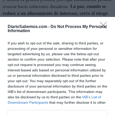
La paz, cuando se
avanzar hacia soluciones duraderas.
reduce a un alineamiento de intereses, corre el riesgo
de convertirse en una pausa táctica
, no en un horizonte
real.
DiarioSabemos.com -
Do Not Process My Personal
Information
En esa lógica, la extensión del alto el fuego durante tres
If you wish to opt-out of the sale, sharing to third parties, or
semanas adquiere un significado ambiguo: por un lado,
processing of your personal or sensitive information for
representa una oportunidad para contener la violencia
targeted advertising by us, please use the below opt-out
inmediata,
para evitar que la escalada continúe en el corto
section to confirm your selection. Please note that after your
opt-out request is processed you may continue seeing
evidencia la incapacidad de articular un
plazo; por otro,
interest-based ads based on personal information utilized by
marco más estable que trascienda la urgencia
y aborde
us or personal information disclosed to third parties prior to
las causas profundas del conflicto.
your opt-out. You may separately opt-out of the further
disclosure of your personal information by third parties on the
IAB’s list of downstream participants. This information may
Trump, acompañado de un entorno político que refuerza
also be disclosed by us to third parties on the
IAB’s List of
su protagonismo, presenta esta prórroga como un éxito de
Downstream Participants
that may further disclose it to other
su liderazgo, como una muestra de una diplomacia
third parties.
“enérgica” que logra sentar a las partes en la misma mesa.