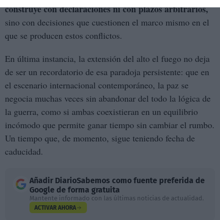
construye con declaraciones ni con plazos arbitrarios,
sino con decisiones que cuestionen el marco mismo en el
que se producen estos conflictos.
En última instancia, la extensión del alto el fuego no deja
de ser un recordatorio de esa paradoja persistente: que en
el escenario internacional contemporáneo, la paz se
negocia muchas veces sin abandonar del todo la lógica de
la guerra, como si ambas coexistieran en un equilibrio
incómodo que permite ganar tiempo sin cambiar el rumbo.
Un tiempo que, de momento, sigue teniendo fecha de
caducidad.
Añadir
DiarioSabemos
como fuente preferida de
Google de forma gratuita
Mantente informado con las últimas noticias de actualidad.
ACTIVAR AHORA