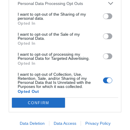
Personal Data Processing Opt Outs
Sin embargo, ese logro, si lo es, se inscribe en una
tradición conocida donde los avances se miden en días o
I want to opt-out of the Sharing of my
personal data.
semanas, donde cada tregua es una cuenta atrás y donde la
Opted In
incertidumbre forma parte del propio mecanismo.
I want to opt-out of the Sale of my
Personal Data.
Mientras tanto, sobre el terreno, la realidad sigue siendo
Opted In
otra, menos discursiva y más tangible, hecha de territorios
I want to opt-out of processing my
devastados, de comunidades que viven en una
Personal Data for Targeted Advertising.
Opted In
provisionalidad constante y de una tensión que no
La
desaparece con la firma de acuerdos temporales.
I want to opt-out of Collection, Use,
Retention, Sale, and/or Sharing of my
guerra no se detiene, se suspende
, se desplaza a un
Personal Data that Is Unrelated with the
Purposes for which it was collected.
estado latente que puede reactivarse en cualquier
Opted Out
momento.
CONFIRM
Y es ahí donde la retórica política encuentra sus límites,
porque por más que se invoquen encuentros históricos
Data Deletion
Data Access
Privacy Policy
o se proyecten visitas futuras, la estabilidad no se