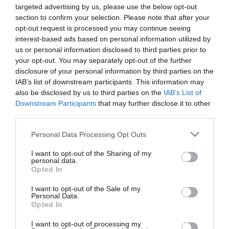
targeted advertising by us, please use the below opt-out
Gobierno venezolano de Nicolás Maduro, principal aliado
section to confirm your selection. Please note that after your
de La Habana durante las últimas décadas, ha alterado
opt-out request is processed you may continue seeing
profundamente el equilibrio geopolítico en el Caribe.
interest-based ads based on personal information utilized by
us or personal information disclosed to third parties prior to
Washington interpreta que el debilitamiento del eje
your opt-out. You may separately opt-out of the further
Caracas-La Habana abre una oportunidad para intensificar
disclosure of your personal information by third parties on the
la presión y acelerar cambios políticos en la isla.
IAB’s list of downstream participants. This information may
also be disclosed by us to third parties on the
IAB’s List of
Las autoridades cubanas han reaccionado denunciando lo
Downstream Participants
that may further disclose it to other
third parties.
que consideran una nueva muestra de intervencionismo
estadounidense y una estrategia destinada a provocar
Personal Data Processing Opt Outs
inestabilidad interna. Desde La Habana se insiste en que
I want to opt-out of the Sharing of my
las sanciones forman parte de un intento deliberado de
personal data.
Opted In
asfixia económica para generar tensión social y debilitar al
Gobierno.
I want to opt-out of the Sale of my
Personal Data.
Opted In
Lo que parece indiscutible es que la relación entre ambos
países atraviesa uno de sus momentos más tensos desde el
I want to opt-out of processing my