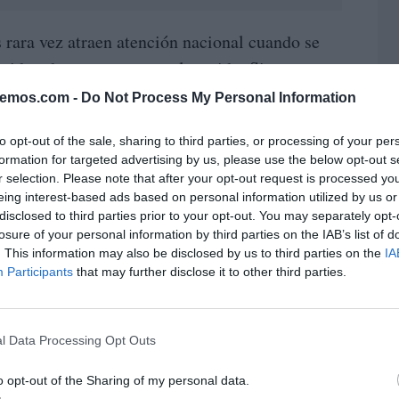
 rara vez atraen atención nacional cuando se
nsiderados seguros para el partido. Sin
distrito 13 de Manhattan
se desarrolla en el
bemos.com -
Do Not Process My Personal Information
ertar interés mucho más allá de Nueva York.
to opt-out of the sale, sharing to third parties, or processing of your per
ción de un candidato al Congreso. Lo que está
formation for targeted advertising by us, please use the below opt-out s
vivienda, desigualdad,
ofunda sobre
r selection. Please note that after your opt-out request is processed y
turo de una comunidad inmigrante
eing interest-based ads based on personal information utilized by us or
que durante
disclosed to third parties prior to your opt-out. You may separately opt-
de una parte importante del norte de Manhattan.
losure of your personal information by third parties on the IAB’s list of
. This information may also be disclosed by us to third parties on the
IA
 irrupción de Alexandria Ocasio-Cortez en
Participants
that may further disclose it to other third parties.
de nuevas figuras progresistas dentro del
dirigen ahora hacia las primarias del distrito
L
l Data Processing Opt Outs
 cuatro candidatos. El actual congresista
Theo Chino
ción frente al activista
, mientras
o opt-out of the Sharing of my personal data.