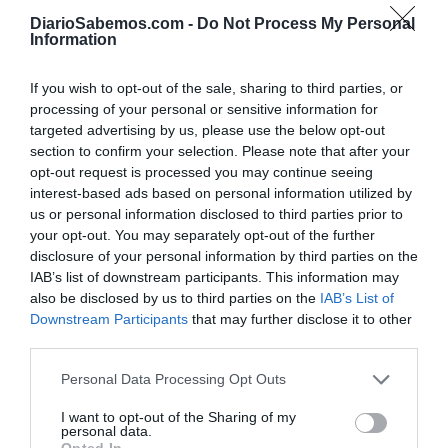
DiarioSabemos.com -
Do Not Process My Personal
Information
If you wish to opt-out of the sale, sharing to third parties, or
processing of your personal or sensitive information for
targeted advertising by us, please use the below opt-out
section to confirm your selection. Please note that after your
opt-out request is processed you may continue seeing
interest-based ads based on personal information utilized by
us or personal information disclosed to third parties prior to
your opt-out. You may separately opt-out of the further
disclosure of your personal information by third parties on the
Mientras los contribuyentes estadounidenses enfrentan el
IAB’s list of downstream participants. This information may
aumento de precios derivado de las guerras comerciales,
also be disclosed by us to third parties on the
IAB’s List of
Downstream Participants
that may further disclose it to other
beneficios
su presidente parece estar recolectando
third parties.
económicos en el extranjero
mediante acuerdos que
mezclan la diplomacia con el lucro personal. La concesión
Personal Data Processing Opt Outs
de marcas registradas y la financiación gubernamental
I want to opt-out of the Sharing of my
vietnamita para despejar terrenos de construcción son
personal data.
Opted In