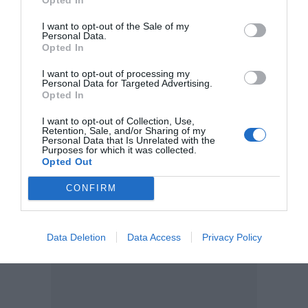
ética pública
pruebas de un modelo de gestión donde la
ha sido desplazada
por la rentabilidad privada. En este
I want to opt-out of the Sale of my
Personal Data.
escenario, Vietnam no solo construye un campo de golf,
Opted In
sino que parece estar cimentando un acceso privilegiado al
I want to opt-out of processing my
poder en Washington, pagado con el sacrificio de miles de
Personal Data for Targeted Advertising.
Opted In
sus propios ciudadanos.
I want to opt-out of Collection, Use,
Retention, Sale, and/or Sharing of my
Personal Data that Is Unrelated with the
Añadir
DiarioSabemos
como fuente preferida de
Purposes for which it was collected.
Google de forma gratuita
Opted Out
Mantente informado con las últimas noticias de actualidad.
ACTIVAR AHORA
CONFIRM
DONALD TRUMP
CORRUPCIÓN
Data Deletion
Data Access
Privacy Policy