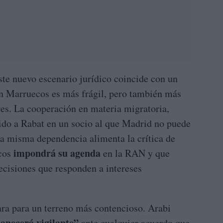
te nuevo escenario jurídico coincide con un
n Marruecos es más frágil, pero también más
res. La cooperación en materia migratoria,
ido a Rabat en un socio al que Madrid no puede
esa misma dependencia alimenta la crítica de
impondrá su agenda
ecos
en la RAN y que
ecisiones que responden a intereses
para para un terreno más contencioso. Arabi
anecerá vigilante”
ante cualquier acuerdo que