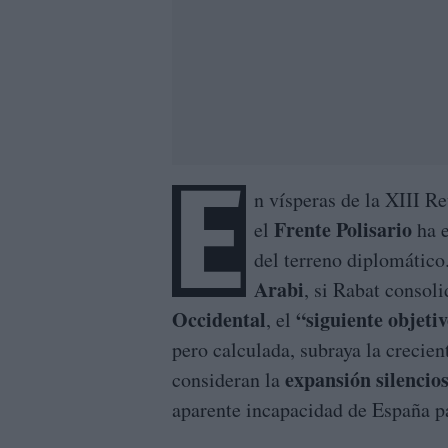
E
n vísperas de la XIII R
Frente Polisario
el
ha e
del terreno diplomático
Arabi
, si Rabat consol
Occidental
“siguiente objeti
, el
pero calculada, subraya la crecie
expansión silencio
consideran la
aparente incapacidad de España pa