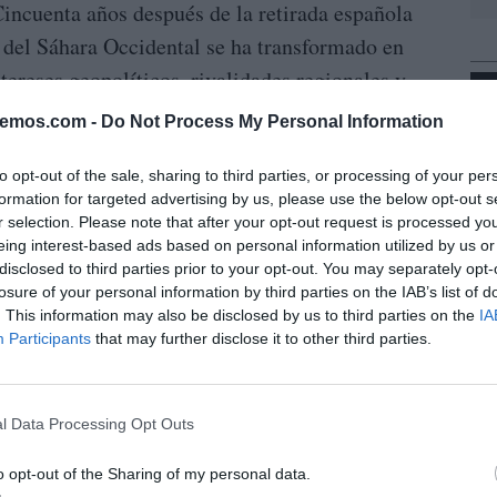
Cincuenta años después de la retirada española
o del Sáhara Occidental se ha transformado en
tereses geopolíticos, rivalidades regionales y
L
nzado nuevo protagonismo. Arabi recuerda que,
bemos.com -
Do Not Process My Personal Information
de Madrid de 1975
sigue siendo
, España
ritorio
, al menos desde el punto de vista del
to opt-out of the sale, sharing to third parties, or processing of your per
formation for targeted advertising by us, please use the below opt-out s
espacio
de que Madrid siga controlando el
r selection. Please note that after your opt-out request is processed y
a convertido para el Polisario en una prueba de
eing interest-based ads based on personal information utilized by us or
disclosed to third parties prior to your opt-out. You may separately opt-
s ineludible, por más que los sucesivos
losure of your personal information by third parties on the IAB’s list of
izarla.
. This information may also be disclosed by us to third parties on the
IA
Participants
that may further disclose it to other third parties.
io sensible, estratégico y fronterizo, pretende
spaña no puede ignorar. Para los saharauis, el
l Data Processing Opt Outs
ez
en marzo de 2022, cuando respaldó
mía marroquí
, no solo rompió el mayor
o opt-out of the Sharing of my personal data.