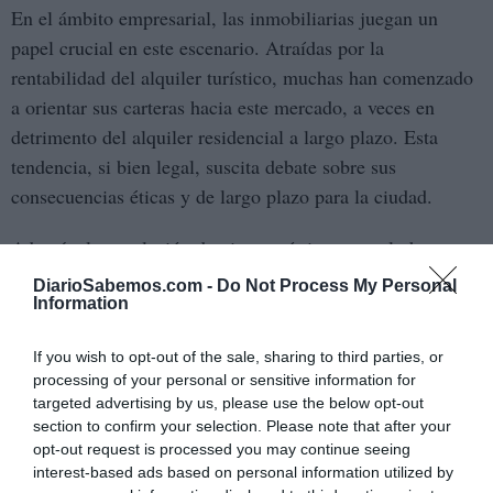
En el ámbito empresarial, las inmobiliarias juegan un
papel crucial en este escenario. Atraídas por la
rentabilidad del alquiler turístico, muchas han comenzado
a orientar sus carteras hacia este mercado, a veces en
detrimento del alquiler residencial a largo plazo. Esta
tendencia, si bien legal, suscita debate sobre sus
consecuencias éticas y de largo plazo para la ciudad.
Además, la
regulación de pisos turísticos
no solo busca
garantizar el cumplimiento de la ley, sino también proteger
DiarioSabemos.com -
Do Not Process My Personal
Information
los derechos de los trabajadores del sector, quienes
frecuentemente enfrentan condiciones laborales precarias.
If you wish to opt-out of the sale, sharing to third parties, or
La formalización de esta actividad permitiría mejorar sus
processing of your personal or sensitive information for
condiciones y garantizar su seguridad laboral.
targeted advertising by us, please use the below opt-out
section to confirm your selection. Please note that after your
El Ayuntamiento, por su parte, está desarrollando planes
opt-out request is processed you may continue seeing
interest-based ads based on personal information utilized by
para revisar y posiblemente reformar la legislación