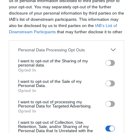
us or personal information disclosed to third parties prior to
vigente, con el objetivo de crear un marco regulatorio que
your opt-out. You may separately opt-out of the further
contemple tanto la protección de la vida local como la
disclosure of your personal information by third parties on the
promoción de un turismo responsable y sostenible. Este
IAB’s list of downstream participants. This information may
also be disclosed by us to third parties on the
IAB’s List of
esfuerzo incluiría la participación de distintos sectores de
Downstream Participants
that may further disclose it to other
la sociedad, buscando alcanzar un consenso que beneficie
third parties.
tanto a los residentes como a los visitantes.
Personal Data Processing Opt Outs
La situación actual de Sevilla se puede ver reflejada con el
I want to opt-out of the Sharing of my
problema que lleva incordiando a Barcelona durante los
personal data.
Opted In
últimos años. La limitación del número de licencias
turísticas ha provocado que diversas
inmobiliarias en
I want to opt-out of the Sale of my
Personal Data.
Barcelona
y otras entidades, compitan ferozmente por
Opted In
ellas. Esto ha provocado que diversos actores hayan
I want to opt-out of processing my
aprovechado este descontrol para crear alquileres turísticos
Personal Data for Targeted Advertising.
Opted In
no regulados de forma ilegal.
I want to opt-out of Collection, Use,
Retention, Sale, and/or Sharing of my
Sevilla se encuentra, por lo tanto, en un punto crítico. Las
Personal Data that Is Unrelated with the