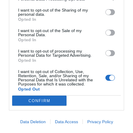
Sevilla, dentro del pabellón de Andalucía en IFEMA. En
I want to opt-out of the Sharing of my
esta edición, serán cerca de medio centenar de municipios
personal data.
Opted In
los que presentarán sus ofertas. En total, se sucederán unas
60 presentaciones de la provincia de Sevilla en Fitur. A los
I want to opt-out of the Sale of my
Personal Data.
municipios se suman más de una decena de empresas y
Opted In
varias entidades a lo largo de las tres jornadas
I want to opt-out of processing my
profesionales de la feria.
Personal Data for Targeted Advertising.
Opted In
“Los alcaldes y alcaldesas hemos pasado de mantener
I want to opt-out of Collection, Use,
servicios básicos a buscar nuevas oportunidades en
Retention, Sale, and/or Sharing of my
Personal Data that Is Unrelated with the
muchos ámbitos para el desarrollo de nuestros
Purposes for which it was collected.
Opted Out
municipios”, explica el máximo responsable de la
corporación provincial sevillana. El turismo representa en
CONFIRM
torno al 20% del PIB de la provincia, por lo que, para
Fernández, se trata de una actividad “clave” para la
Data Deletion
Data Access
Privacy Policy
generación de riqueza, emprendimiento e innovación.
“Conjugar creatividad y cultura local es un acierto, y es lo