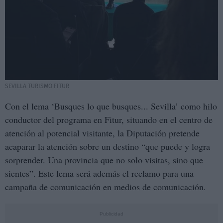
SEVILLA TURISMO FITUR
Con el lema ‘Busques lo que busques... Sevilla’ como hilo
conductor del programa en Fitur, situando en el centro de
atención al potencial visitante, la Diputación pretende
acaparar la atención sobre un destino “que puede y logra
sorprender. Una provincia que no solo visitas, sino que
sientes”. Este lema será además el reclamo para una
campaña de comunicación en medios de comunicación.