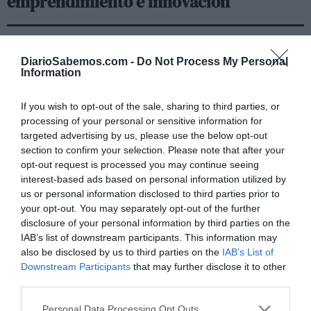
emprendimiento e innovación
El evento tendrá un original y atractivo diseño y será
DiarioSabemos.com -
Do Not Process My Personal
conducido por los periodistas y presentadores de televisión
Information
José Yélamo y Noor Ben Yessef, y contará con la
actuación del cantautor utrerano Juanlu Montoya,
If you wish to opt-out of the sale, sharing to third parties, or
processing of your personal or sensitive information for
protagonista del último video promocional de la provincia
targeted advertising by us, please use the below opt-out
de Sevilla. También contará con la participación de
section to confirm your selection. Please note that after your
Cristian Ventura (camarero de ‘con permiso’). Esta gran
opt-out request is processed you may continue seeing
cita será acompañada por una degustación de Sabores de
interest-based ads based on personal information utilized by
us or personal information disclosed to third parties prior to
la Provincia en la que los asistentes podrán hacer un
your opt-out. You may separately opt-out of the further
recorrido sensorial por la gastronomía sevillana, de la
disclosure of your personal information by third parties on the
mano de Pedro y Laura Robles.
IAB’s list of downstream participants. This information may
also be disclosed by us to third parties on the
IAB’s List of
Programa en el pabellón de Andalucía, en IFEMA
Downstream Participants
that may further disclose it to other
third parties.
La agenda de la Diputación en FITUR continuará, el
miércoles 22 de enero, ya en el stand de la provincia de
Personal Data Processing Opt Outs