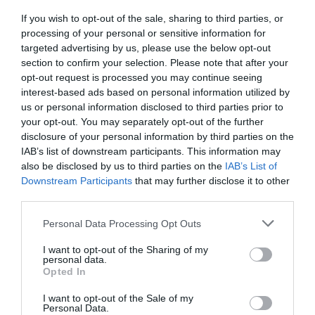
cuna de la nación portuguesa.
If you wish to opt-out of the sale, sharing to third parties, or
Parques naturales.
El Parque Nacional de Peneda-
processing of your personal or sensitive information for
Gerás es una opción perfecta para los amantes de la
targeted advertising by us, please use the below opt-out
naturaleza y las actividades al aire libre.
section to confirm your selection. Please note that after your
opt-out request is processed you may continue seeing
Consejos para ahorrar en tu viaje a
interest-based ads based on personal information utilized by
us or personal information disclosed to third parties prior to
Oporto
your opt-out. You may separately opt-out of the further
Si estás planeando visitar Oporto, hay formas de optimizar
disclosure of your personal information by third parties on the
IAB’s list of downstream participants. This information may
tu presupuesto y seguir disfrutando de esta maravillosa
also be disclosed by us to third parties on the
IAB’s List of
ciudad sin comprometer tu experiencia. Aquí algunos
Downstream Participants
that may further disclose it to other
consejos prácticos:
third parties.
Personal Data Processing Opt Outs
Planifica con antelación.
Reserva tu alojamiento y
transporte con suficiente tiempo para aprovechar las
I want to opt-out of the Sharing of my
personal data.
mejores ofertas. Ten en cuenta que algunas plataformas
Opted In
podrían ofrecer precios más competitivos a pesar de la
I want to opt-out of the Sale of my
nueva tasa.
Personal Data.