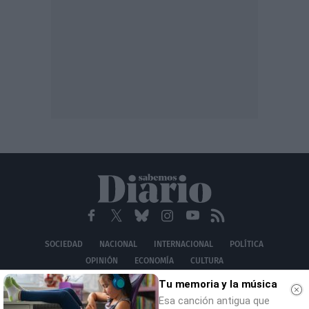
SOCIEDAD
NACIONAL
INTERNACIONAL
POLÍTICA
OPINIÓN
ECONOMÍA
CULTURA
EQUIPO
AVISO LEGAL
POLÍTICA DE PRIVACIDAD
POLÍTICA DE COOKIES
Tu memoria y la música
CONTACTO
Esa canción antigua que