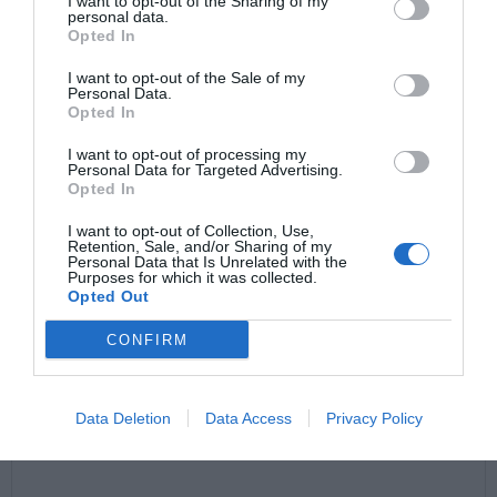
I want to opt-out of the Sharing of my
personal data.
Opted In
I want to opt-out of the Sale of my
Personal Data.
Opted In
I want to opt-out of processing my
Personal Data for Targeted Advertising.
Comentarios
Opted In
I want to opt-out of Collection, Use,
Retention, Sale, and/or Sharing of my
Nombre
Personal Data that Is Unrelated with the
Purposes for which it was collected.
Opted Out
Correo electrónico
CONFIRM
Tu comentario
Data Deletion
Data Access
Privacy Policy