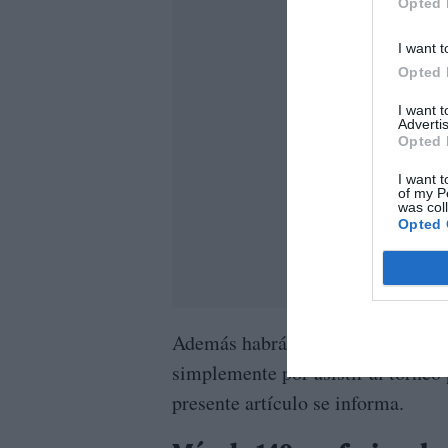
Opted 
I want t
Opted 
I want 
Advertis
Opted 
I want t
of my P
was col
Opted 
Además habrá unos magníficos sor
simplemente por asistir al torneo 
presente artículo se informa.