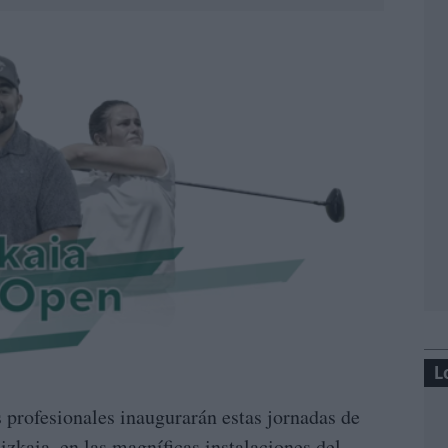
L
 profesionales inaugurarán estas jornadas de
izkaia, en las magníficas instalaciones del