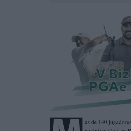
as de 140 jugadores
auténtico Golf en B