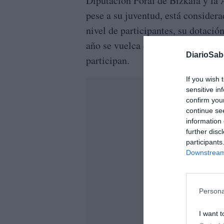
Diputación Foral de Bizkaia y la 
pese a su juventud, está considera
nivel de participantes, su dotaci
año se vuelca en dar facilidades y
DiarioSa
participan.
If you wish 
sensitive in
confirm you
continue se
information 
further disc
participants
Downstream 
Persona
I want t