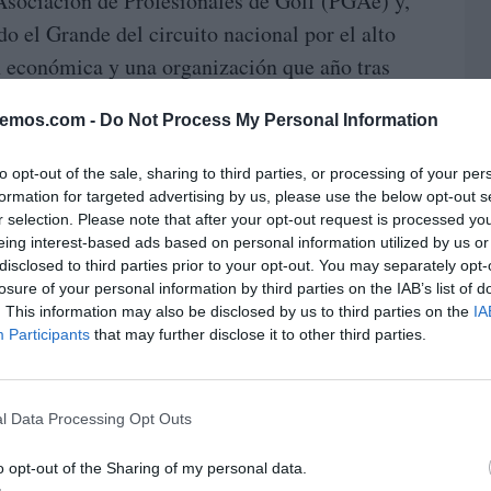
Asociación de Profesionales de Golf (PGAe) y,
do el Grande del circuito nacional por el alto
ón económica y una organización que año tras
 acompañar a los y las profesionales que
bemos.com -
Do Not Process My Personal Information
to opt-out of the sale, sharing to third parties, or processing of your per
formation for targeted advertising by us, please use the below opt-out s
r selection. Please note that after your opt-out request is processed y
eing interest-based ads based on personal information utilized by us or
disclosed to third parties prior to your opt-out. You may separately opt-
losure of your personal information by third parties on the IAB’s list of
. This information may also be disclosed by us to third parties on the
IA
Participants
that may further disclose it to other third parties.
l Data Processing Opt Outs
o opt-out of the Sharing of my personal data.