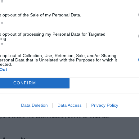
In
o opt-out of the Sale of my Personal Data.
In
to opt-out of processing my Personal Data for Targeted
ing.
In
o opt-out of Collection, Use, Retention, Sale, and/or Sharing
ersonal Data that Is Unrelated with the Purposes for which it
lected.
Out
CONFIRM
teos de viajes a Punta Cana o Dublín,
Data Deletion
Data Access
Privacy Policy
para todos los aficionados, como al final del