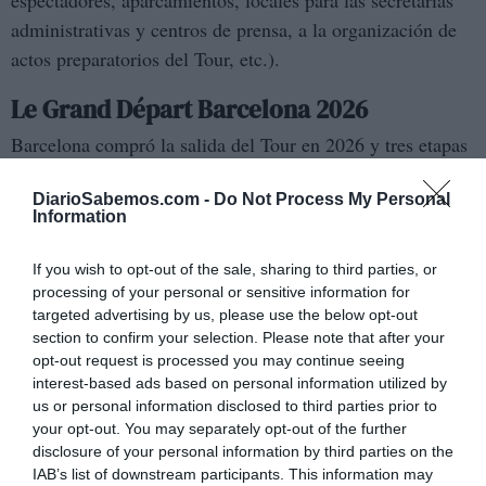
espectadores, aparcamientos, locales para las secretarías
administrativas y centros de prensa, a la organización de
actos preparatorios del Tour, etc.).
Le Grand D
é
part Barcelona 2026
Barcelona compró la salida del Tour en 2026 y tres etapas
por Catalunya, el acuerdo lo anunció el alcalde, Jaume
DiarioSabemos.com -
Do Not Process My Personal
Collboni (PSC), el 18 de junio de 2024. El Ajuntament,
Information
estimó el coste para la administración del entorno de los
siete millones de euros
que sería compartido por el
If you wish to opt-out of the sale, sharing to third parties, or
Ajuntament de Barcelona, la Generalitat de Catalunya y la
processing of your personal or sensitive information for
targeted advertising by us, please use the below opt-out
Posteriormente, el 11 de
Diputació de Barcelona.
section to confirm your selection. Please note that after your
diciembre se hizo p
ú
blico que el Ajuntament a trav
é
s
opt-out request is processed you may continue seeing
del Institut Municipal Barcelona Esports, pagar
á
a
interest-based ads based on personal information utilized by
Amaury Sport Organisation seg
ú
n el contrato
us or personal information disclosed to third parties prior to
your opt-out. You may separately opt-out of the further
negociado 9,68 millones de euros (8 millones m
á
s IVA)
disclosure of your personal information by third parties on the
que prev
é
se realice en tres fases, con 3,025 millones
IAB’s list of downstream participants. This information may