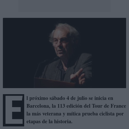
E
l pró
ximo s
á
bado 4 de julio se inicia en
Barcelona, la 113 edició
n del Tour de France
la m
á
s veterana y m
í
tica prueba ciclista por
etapas de la historia.