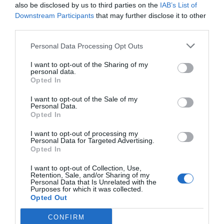
correspondientes a los Presupuestos de 2024 y 2026, y
also be disclosed by us to third parties on the
IAB’s List of
Downstream Participants
that may further disclose it to other
3,63 millones, a los de 2025.
third parties.
Ekinza pag
ó
11,8 millones solo
Recordando que Bilbao
Personal Data Processing Opt Outs
por derechos de adjudicació
n
algo muy extraño sucedió.
I want to opt-out of the Sharing of my
Es inconcebible que con estas referencias aportadas ya
personal data.
Opted In
hace un año ningún partido político ni Fiscalía haya
denunciado el hecho: ¿presunta malversación de dinero
I want to opt-out of the Sale of my
Personal Data.
público?
Opted In
Esta enorme e insólita diferencia entre lo que
I want to opt-out of processing my
Personal Data for Targeted Advertising.
aparentemente pago Bilbao, y las otras ciudades de salida
Opted In
anterior y posteriormente, por exagerada es muy
I want to opt-out of Collection, Use,
sospechosa parece pretender generar una factura abultada,
Retention, Sale, and/or Sharing of my
Personal Data that Is Unrelated with the
ficticia, que proporcionase centrifugaciones, es decir
Purposes for which it was collected.
Opted Out
trasiegos oscuros.
CONFIRM
Existen más que fundamentados indicios y dudas de que el