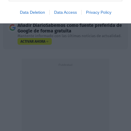
como España, Argentina, Países Bajos y Portugal, entre
otros.
Data Deletion
Data Access
Privacy Policy
Añadir
DiarioSabemos
como fuente preferida de
Google de forma gratuita
Mantente informado con las últimas noticias de actualidad.
ACTIVAR AHORA