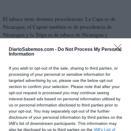
El tabaco tiene distintas procedencias: La Capa es de
Nicaragua, el Capote también es de procedencia de
Nicaragua y la Tripa es de tabaco de Nicaragua y
República Dominicana.
DiarioSabemos.com -
Do Not Process My Personal
Information
Información de este puro VegaFina:
If you wish to opt-out of the sale, sharing to third parties, or
- Vitola: Mundiales de cepo 54 x 120 mm de largo.
processing of your personal or sensitive information for
targeted advertising by us, please use the below opt-out
- Su presentación es en caja de 11 cigarros.
section to confirm your selection. Please note that after your
opt-out request is processed you may continue seeing
- El PVP es de 7,10 euros cada cigarro, (78,10 euros la
interest-based ads based on personal information utilized by
caja.)
us or personal information disclosed to third parties prior to
your opt-out. You may separately opt-out of the further
disclosure of your personal information by third parties on the
IAB’s list of downstream participants. This information may
also be disclosed by us to third parties on the
IAB’s List of