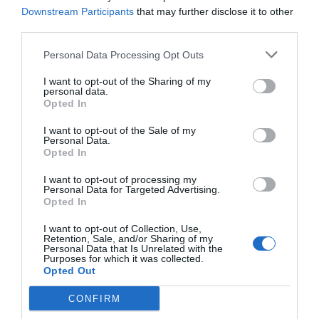
Downstream Participants
that may further disclose it to other
third parties.
Personal Data Processing Opt Outs
I want to opt-out of the Sharing of my
personal data.
Opted In
I want to opt-out of the Sale of my
Personal Data.
Opted In
VegaFina reafirma una vez más su compromiso con la
I want to opt-out of processing my
innovación para los consumidores, ofreciendo una
Personal Data for Targeted Advertising.
Opted In
sensación exquisita de fumada que se convierte en un
momento de celebración para muchas ocasiones. (También
I want to opt-out of Collection, Use,
Retention, Sale, and/or Sharing of my
es un puro especial para aquellos que son amantes de la
Personal Data that Is Unrelated with the
Purposes for which it was collected.
Tauromaquia.)
Opted Out
Esta edición especial estará disponible en mercados clave
CONFIRM