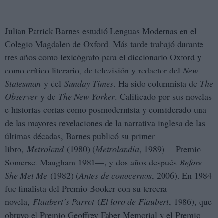
Julian Patrick Barnes estudió Lenguas Modernas en el
Colegio Magdalen de Oxford. Más tarde trabajó durante
tres años como lexicógrafo para el diccionario Oxford y
como crítico literario, de televisión y redactor del
New
Statesman
y del
Sunday Times
. Ha sido columnista de
The
Observer
y de
The New Yorker
. Calificado por sus novelas
e historias cortas como posmodernista y considerado una
de las mayores revelaciones de la narrativa inglesa de las
últimas décadas, Barnes publicó su primer
libro,
Metroland
(1980) (
Metrolandia
, 1989) —Premio
Somerset Maugham 1981—, y dos años después
Before
She Met Me
(1982) (
Antes de conocernos
, 2006). En 1984
fue finalista del Premio Booker con su tercera
novela,
Flaubert
’
s Parrot
(
El loro de Flaubert
, 1986), que
obtuvo el Premio Geoffrey Faber Memorial y el Premio