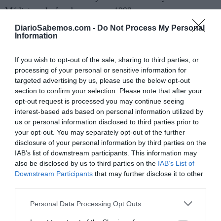
Médicis; y lo fue de nuevo en 1998
con
England
,
England
(
Inglaterra
,
Inglaterra
, 1999) y en
DiarioSabemos.com -
Do Not Process My Personal
2005 con
Arthur & George
(2005). En 1986
Information
publicó
Staring at the Sun
(
Mirando al sol
, 1987), en
If you wish to opt-out of the sale, sharing to third parties, or
1989 A
History of the World
i
n 10
½
Chapters
(
Una
processing of your personal or sensitive information for
historia del mundo en 10 cap
í
tulos y medio
, 1990), en
targeted advertising by us, please use the below opt-out
1991
Talking It Over
, en 2000 su continuación,
Love
, etc.
section to confirm your selection. Please note that after your
(
Hablando del asunto
, 1993;
Amor
,
etc
é
tera
, 2001), y en
opt-out request is processed you may continue seeing
interest-based ads based on personal information utilized by
1992
The Porcupine
(
El puercoesp
í
n
, 1994). En 2011
us or personal information disclosed to third parties prior to
ganó finalmente el Premio Booker por
The Sense of an
your opt-out. You may separately opt-out of the further
Ending
(
El sentido de un final
, 2012).
The Noise of
disclosure of your personal information by third parties on the
IAB’s list of downstream participants. This information may
Time
(2016) (
El ruido del tiempo
, 2016),
The Only
also be disclosed by us to third parties on the
IAB’s List of
Story
(2018) (
La
ú
nica historia
, 2019) y
Elizabeth
Downstream Participants
that may further disclose it to other
Finch
(2022) (mismo título en español, 2023) son tres de
third parties.
sus últimas obras publicadas.
Personal Data Processing Opt Outs
Barnes ha escrito también novela policíaca, bajo el