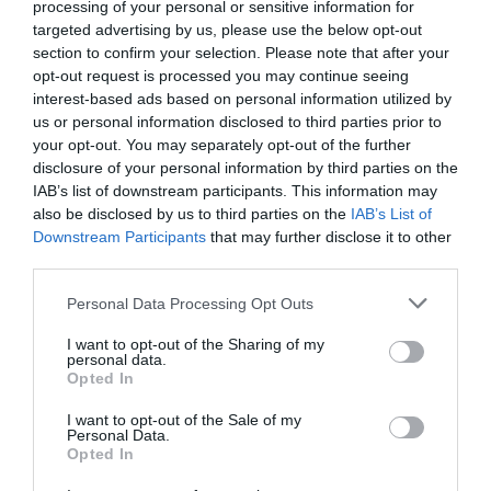
processing of your personal or sensitive information for
targeted advertising by us, please use the below opt-out
Y luego está Ucrania, que ha convertido la necesidad en
section to confirm your selection. Please note that after your
doctrina. Allí ya no se trata solo de drones aéreos. Hay
opt-out request is processed you may continue seeing
interest-based ads based on personal information utilized by
drones terrestres para evacuar, minar, transportar, atacar o
us or personal information disclosed to third parties prior to
sostener posiciones. Se han documentado operaciones en
your opt-out. You may separately opt-out of the further
las que sistemas no tripulados participaron de forma
disclosure of your personal information by third parties on the
decisiva o exclusiva en la toma o limpieza de posiciones
IAB’s list of downstream participants. This information may
also be disclosed by us to third parties on the
IAB’s List of
sin exponer una escuadra clásica de infantería. No estamos
Downstream Participants
that may further disclose it to other
todavía ante una guerra sin soldados; estamos ante algo
third parties.
quizá más importante: una guerra en la que el soldado
Personal Data Processing Opt Outs
empieza a retirarse del punto de contacto más letal.
I want to opt-out of the Sharing of my
El humano sigue ahí, pero desplazado: pilota, programa,
personal data.
Opted In
repara, decide, interpreta imágenes, mueve antenas,
cambia frecuencias, improvisa. La infantería deja de ser
I want to opt-out of the Sale of my
Personal Data.
carne expuesta y empieza a convertirse en nodo de una
Opted In
red. O eso, al menos, cuando el ejército aprende. Cuando