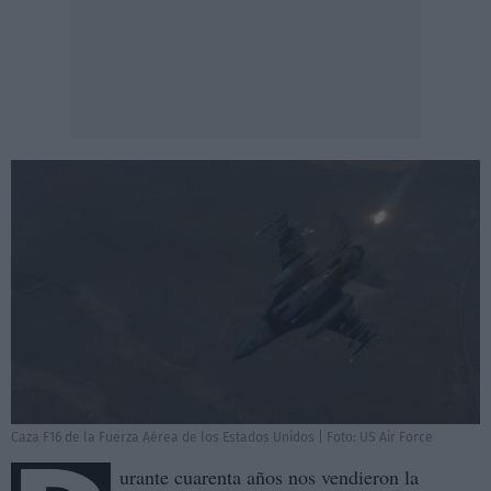
Caza F16 de la Fuerza Aérea de los Estados Unidos | Foto: US Air Force
urante cuarenta años nos vendieron la