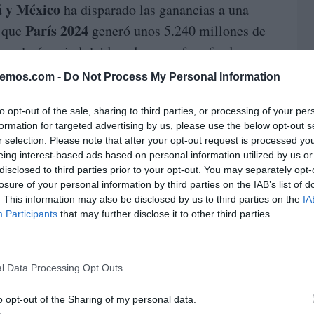
á y México
ha disparado las ganancias a una
París 2024
s que
generó unos 5.240 millones de
audará casi el doble solo en su fase final.
bemos.com -
Do Not Process My Personal Information
tabilidad
respecto al ciclo anterior no es
32 a 48 equipos
sión de ampliar el torneo de
ha
to opt-out of the sale, sharing to third parties, or processing of your per
104 partidos
sar de 64 a
, la FIFA ha
formation for targeted advertising by us, please use the below opt-out s
r selection. Please note that after your opt-out request is processed y
venta de derechos
tenido disponible para la
eing interest-based ads based on personal information utilized by us or
e ingresos (prevista en más de 3.400 millones de
disclosed to third parties prior to your opt-out. You may separately opt-
losure of your personal information by third parties on the IAB’s list of
n de innovaciones como la venta independiente
. This information may also be disclosed by us to third parties on the
IA
al Femenina
y la monetización de fragmentos
Participants
that may further disclose it to other third parties.
na adaptación ágil a los nuevos hábitos de
l Data Processing Opt Outs
icano ha permitido a la FIFA implementar
o opt-out of the Sharing of my personal data.
impensables en otras regiones. El uso de