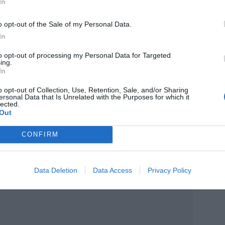
In
a brecha de accesibilidad sin precedentes.
o opt-out of the Sale of my Personal Data.
um
(rebautizado como New York New Jersey
In
10.990 dólares
canzó los
, casi siete veces más
to opt-out of processing my Personal Data for Targeted
ing.
In
o opt-out of Collection, Use, Retention, Sale, and/or Sharing
ersonal Data that Is Unrelated with the Purposes for which it
lected.
Out
CONFIRM
Data Deletion
Data Access
Privacy Policy