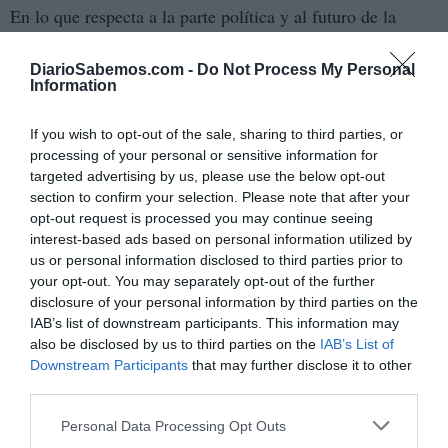
En lo que respecta a la parte política y al futuro de la
Franja de Gaza, el plan deja bien claro que "Gaza quedará
bajo una administración transitoria encabezada por un
DiarioSabemos.com -
Do Not Process My Personal
Information
comité palestino tecnocrático y apolítico, con supervisión
de un nuevo organismo internacional, la "Junta de la Paz",
If you wish to opt-out of the sale, sharing to third parties, or
presidida por Donald Trump". Para la Autoridad Nacional
processing of your personal or sensitive information for
Palestina, completamente desacreditada por estar
targeted advertising by us, please use the below opt-out
section to confirm your selection. Please note that after your
manejada por una cuadrilla de forajidos y corruptos, el
opt-out request is processed you may continue seeing
plan deja abierta la puerta a un futuro protagonismo de la
interest-based ads based on personal information utilized by
misma:"Mientras avance la reconstrucción y la Autoridad
us or personal information disclosed to third parties prior to
your opt-out. You may separately opt-out of the further
Palestina cumpla su programa de reformas, podrían
disclosure of your personal information by third parties on the
crearse las condiciones para la autodeterminación y un
IAB’s list of downstream participants. This information may
futuro Estado palestino".
also be disclosed by us to third parties on the
IAB’s List of
Downstream Participants
that may further disclose it to other
Sin embargo, el primer ministro israelí, Benjamín
third parties.
Netanyahu ha dejado bien claro que, en el corto plazo, no
Personal Data Processing Opt Outs
habrá un Estado palestino y que la fórmula de los "dos