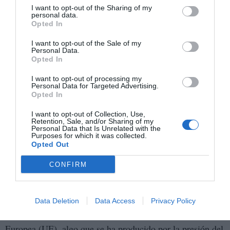
I want to opt-out of the Sharing of my
Estados" ha caducado y ya no tiene validez. Aunque el
personal data.
acuerdo asegura que se "establecerá un diálogo entre
Opted In
Israel y los palestinos para acordar un horizonte político
I want to opt-out of the Sale of my
de coexistencia pacífica y próspera", no queda muy claro
Personal Data.
Opted In
ni los plazos para esas negociaciones ni el objeto de las
mismas. La confianza entre las partes, tras los brutales
I want to opt-out of processing my
Personal Data for Targeted Advertising.
ataques de Hamás el 7 de octubre, está bajo mínimos y los
Opted In
puentes para un diálogo constructivo, sincero y fructífero
I want to opt-out of Collection, Use,
fueron dinamitados por los terroristas en esa aciaga
Retention, Sale, and/or Sharing of my
Personal Data that Is Unrelated with the
jornada que marcará para siempre con un antes y un
Purposes for which it was collected.
Opted Out
después la historia de Israel. La perspectiva de un Estado
palestino es un objetivo mucho más lejano y menos
CONFIRM
factible después del 7 de octubre de 2023.
Como aspecto realmente lamentable, hay que destacar que
Data Deletion
Data Access
Privacy Policy
en todo el plan brilla por su ausencia Europa, o la Unión
Europea (UE), algo que se ha producido por la presión del