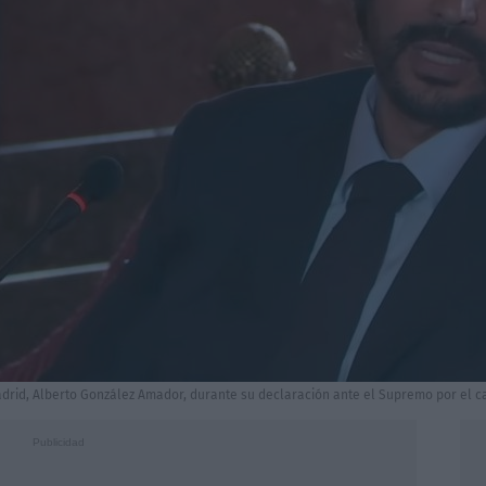
drid, Alberto González Amador, durante su declaración ante el Supremo por el ca