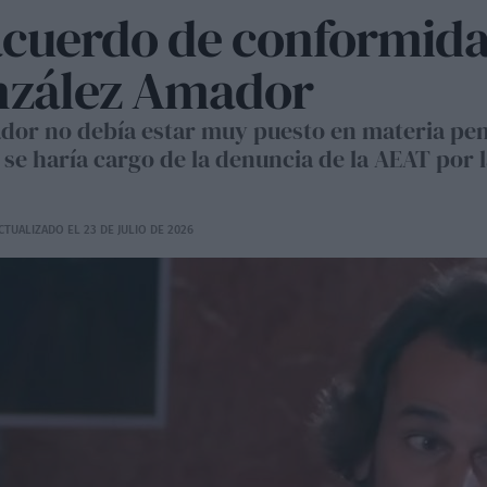
acuerdo de conformida
nzález Amador
or no debía estar muy puesto en materia pena
si se haría cargo de la denuncia de la AEAT por
CTUALIZADO EL 23 DE JULIO DE 2026