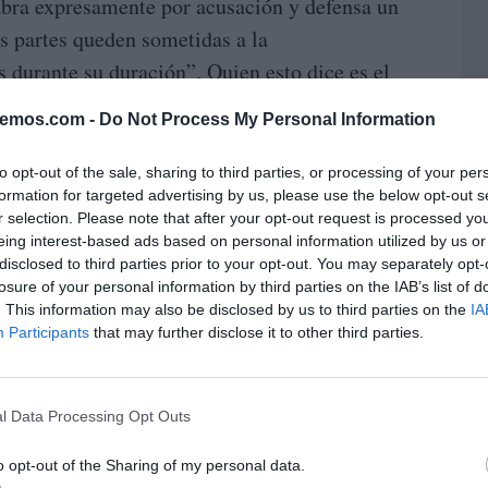
abra expresamente por acusación y defensa un
as partes queden sometidas a la
s durante su duración”. Quien esto dice es el
 de deontología del Colegio de Abogados de
bemos.com -
Do Not Process My Personal Information
licación ha repetido hasta la saciedad. Que el
los Neira
del 2 de febrero de 2024 en el que
L
to opt-out of the sale, sharing to third parties, or processing of your per
formation for targeted advertising by us, please use the below opt-out s
lez Amador de dos delitos fiscales y uno de
r selection. Please note that after your opt-out request is processed y
alificar jurídicamente de una oferta de
eing interest-based ads based on personal information utilized by us or
e los requisitos legalmente estipulados por lo
disclosed to third parties prior to your opt-out. You may separately opt-
losure of your personal information by third parties on the IAB’s list of
eto profesional obligatorio para la fiscalía. De
. This information may also be disclosed by us to third parties on the
IA
l que poco se ha hablado en el juicio del
Participants
that may further disclose it to other third parties.
a la oferta con un “tomamos nota de la voluntad
hos y satisfacer las cantidades defraudadas” a
l Data Processing Opt Outs
 diferir el trámite de conformidad para el
ste caso, nadie está sujeto a la confidencialidad
o opt-out of the Sharing of my personal data.