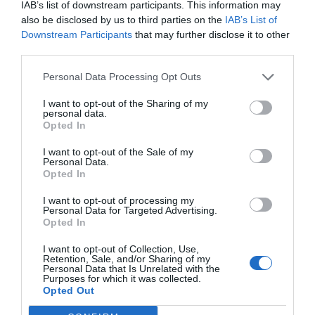
intenta
aunque no por ello menos relevante. Mientras
IAB’s list of downstream participants. This information may
also be disclosed by us to third parties on the
IAB’s List of
proyectar una imagen moderada y homologable a la de
Downstream Participants
that may further disclose it to other
otras fuerzas conservadoras europeas, gobierna junto a
third parties.
Vox en numerosos territorios y asume parte de sus
Personal Data Processing Opt Outs
relatos
. Esa convivencia tiene efectos políticos evidentes.
No tanto porque el PP adopte íntegramente los
I want to opt-out of the Sharing of my
personal data.
planteamientos de la ultraderecha, sino porque contribuye
Opted In
a que determinados debates se normalicen en el espacio
I want to opt-out of the Sale of my
público.
Personal Data.
Opted In
Las ideas no necesitan imponerse para influir. A veces les
I want to opt-out of processing my
basta con desplazar poco a poco los límites de lo que una
Personal Data for Targeted Advertising.
Opted In
sociedad considera aceptable. Algo similar ocurre con las
propias instituciones democráticas. La confianza pública
I want to opt-out of Collection, Use,
Retention, Sale, and/or Sharing of my
constituye uno de sus principales activos. Sin ella, resulta
Personal Data that Is Unrelated with the
Purposes for which it was collected.
mucho más difícil resolver conflictos, generar cohesión
Opted Out
social o mantener la estabilidad política. Sin embargo, la