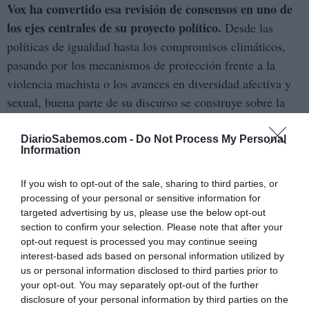
Vox ha convertido esa revisión de consensos en uno de
los ejes centrales de su proyecto político.
Desde las
políticas de igualdad hasta los compromisos climáticos,
pasando por los mecanismos de protección frente a la
violencia machista o los avances en diversidad afectiva y
sexual, buena parte de su discurso se construye sobre la
idea de revertir o limitar conquistas que durante años
parecieron plenamente asentadas.
DiarioSabemos.com -
Do Not Process My Personal
Information
El fenómeno adquiere relevancia porque no suele
If you wish to opt-out of the sale, sharing to third parties, or
presentarse como una ruptura frontal. Se plantea como una
processing of your personal or sensitive information for
supuesta vuelta a la normalidad. Como si los derechos
targeted advertising by us, please use the below opt-out
fueran concesiones revocables y no garantías destinadas
section to confirm your selection. Please note that after your
opt-out request is processed you may continue seeing
precisamente a ampliar la libertad y la igualdad de la
interest-based ads based on personal information utilized by
ciudadanía.
us or personal information disclosed to third parties prior to
your opt-out. You may separately opt-out of the further
El Partido Popular
mantiene una posición más compleja,
disclosure of your personal information by third parties on the