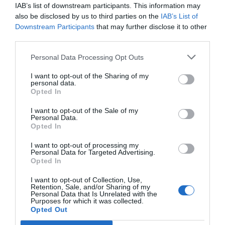
IAB’s list of downstream participants. This information may
liderazgo político, diluyendo la esencia colectiva que
also be disclosed by us to third parties on the
IAB’s List of
históricamente ha definido al fútbol. La pregunta ya no es
Downstream Participants
that may further disclose it to other
solo quién gana el Mundial, sino quién capitaliza su
third parties.
narrativa.
Personal Data Processing Opt Outs
Y, sin embargo, la historia ofrece un contrapunto. A lo
I want to opt-out of the Sharing of my
personal data.
largo de las décadas, han sido los jugadores quienes han
Opted In
rescatado el sentido del torneo frente a los excesos del
I want to opt-out of the Sale of my
poder. La victoria de Alemania Occidental en 1954
Personal Data.
contribuyó a su reintegración internacional tras la Segunda
Opted In
Guerra Mundial. La irrupción de Croacia en 1998 reforzó
I want to opt-out of processing my
la identidad de una nación emergente. Más recientemente,
Personal Data for Targeted Advertising.
Opted In
la Argentina de Lionel Messi en 2022 logró imponer la
belleza del juego sobre las sombras políticas del momento.
I want to opt-out of Collection, Use,
Retention, Sale, and/or Sharing of my
Personal Data that Is Unrelated with the
Purposes for which it was collected.
la pureza del fútbol y la
Esa tensión entre
Opted Out
instrumentalización del poder
constituye el hilo