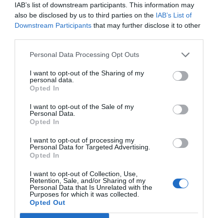
y su capacidad real para corregir desequilibrios
IAB’s list of downstream participants. This information may
estructurales.
also be disclosed by us to third parties on the
IAB’s List of
Downstream Participants
that may further disclose it to other
El Ejecutivo dispone ahora de un plazo de dos meses para
third parties.
La respuesta que
responder y adoptar medidas concretas.
Personal Data Processing Opt Outs
articule España será clave no solo para evitar una
I want to opt-out of the Sharing of my
sanción, sino también para preservar su credibilidad
personal data.
ante las instituciones europeas
. En juego no está
Opted In
únicamente el cumplimiento de una directiva, sino la
I want to opt-out of the Sale of my
capacidad del país para garantizar condiciones laborales
Personal Data.
Opted In
equitativas dentro de su propio sector público.
I want to opt-out of processing my
Personal Data for Targeted Advertising.
crisis de los interinos trasciende el ámbito laboral
La
Opted In
para convertirse en un problema político de alcance
I want to opt-out of Collection, Use,
europeo
, donde confluyen la presión institucional, los
Retention, Sale, and/or Sharing of my
Personal Data that Is Unrelated with the
compromisos financieros y la necesidad de reformas
Purposes for which it was collected.
estructurales. La resolución de este conflicto marcará, en
Opted Out
buena medida, el rumbo de la política laboral española en