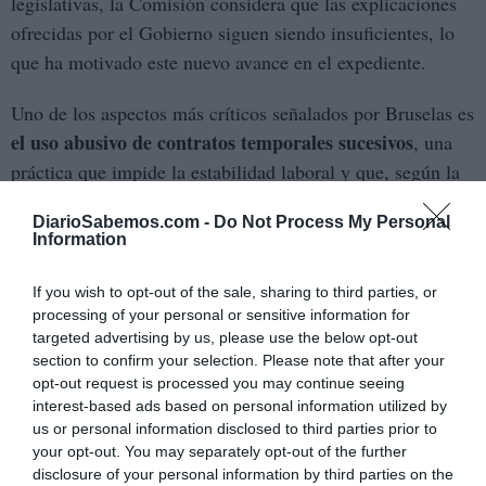
legislativas, la Comisión considera que las explicaciones
ofrecidas por el Gobierno siguen siendo insuficientes, lo
que ha motivado este nuevo avance en el expediente.
Uno de los aspectos más críticos señalados por Bruselas es
el uso abusivo de contratos temporales sucesivos
, una
práctica que impide la estabilidad laboral y que, según la
normativa comunitaria, debe ser prevenido y sancionado.
DiarioSabemos.com -
Do Not Process My Personal
La falta de mecanismos eficaces para evitar este
Information
encadenamiento de contratos sitúa a España en una
posición vulnerable frente a las exigencias europeas.
If you wish to opt-out of the sale, sharing to third parties, or
processing of your personal or sensitive information for
este ultimátum europeo
Desde el punto de vista político,
targeted advertising by us, please use the below opt-out
section to confirm your selection. Please note that after your
reabre el debate sobre la eficacia de las reformas
opt-out request is processed you may continue seeing
laborales impulsadas en los últimos años
. Mientras el
interest-based ads based on personal information utilized by
Gobierno defiende los avances logrados, la presión de
us or personal information disclosed to third parties prior to
your opt-out. You may separately opt-out of the further
Bruselas pone en cuestión la profundidad de estos cambios
disclosure of your personal information by third parties on the