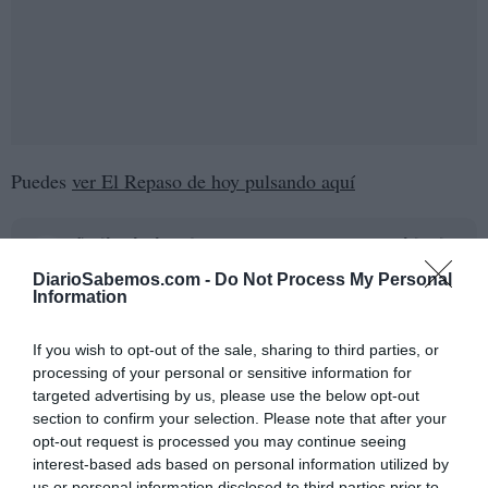
Puedes
ver El Repaso de hoy pulsando aquí
Añadir
DiarioSabemos
como fuente preferida de
Google de forma gratuita
DiarioSabemos.com -
Do Not Process My Personal
Mantente informado con las últimas noticias de actualidad.
Information
ACTIVAR AHORA
If you wish to opt-out of the sale, sharing to third parties, or
ANÁLISIS
ACTUALIDAD
processing of your personal or sensitive information for
targeted advertising by us, please use the below opt-out
section to confirm your selection. Please note that after your
opt-out request is processed you may continue seeing
interest-based ads based on personal information utilized by
us or personal information disclosed to third parties prior to