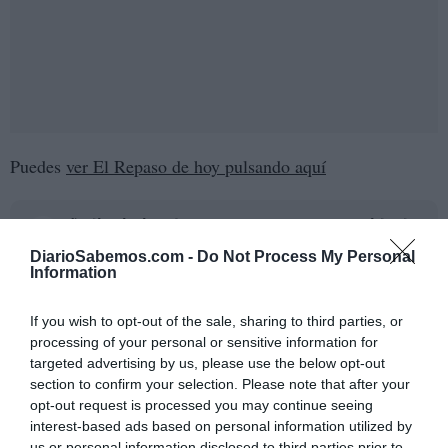
Puedes
ver El Repaso de hoy pulsando aquí
Añadir
DiarioSabemos
como fuente preferida de
Google de forma gratuita
DiarioSabemos.com -
Do Not Process My Personal
Mantente informado con las últimas noticias de actualidad.
Information
ACTIVAR AHORA
If you wish to opt-out of the sale, sharing to third parties, or
ACTUALIDAD
ANÁLISIS
processing of your personal or sensitive information for
targeted advertising by us, please use the below opt-out
section to confirm your selection. Please note that after your
opt-out request is processed you may continue seeing
interest-based ads based on personal information utilized by
us or personal information disclosed to third parties prior to