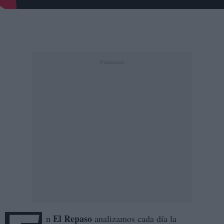
https://youtube.com/live/lXQgYgujjWU?feature=share
El Repaso
n
analizamos cada día la