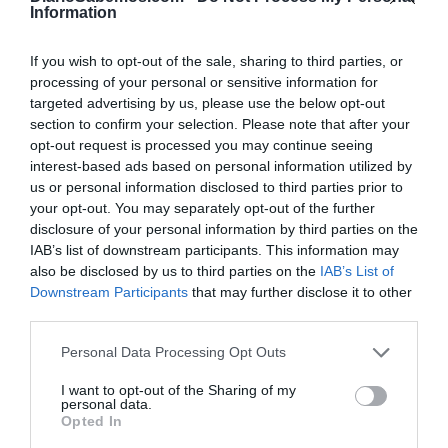
Information
y públicas que destruyen la sociedad del bienestar, el
feminismo, la igualdad real y la justicia social
.
If you wish to opt-out of the sale, sharing to third parties, or
processing of your personal or sensitive information for
Con nuevos bríos nació hace seis años sin ataduras ni con
targeted advertising by us, please use the below opt-out
cordón umbilical. Llegamos solos y solas con pasión,
section to confirm your selection. Please note that after your
libertad, compromiso, lealtad para con las mujeres y
opt-out request is processed you may continue seeing
interest-based ads based on personal information utilized by
hombres del mundo desde esta nueva era digital 2.0 y del
us or personal information disclosed to third parties prior to
papel de la reflexión ilustrada con el único fin de acometer
your opt-out. You may separately opt-out of the further
el reto de convertirnos en referencia del nuevo periodismo,
disclosure of your personal information by third parties on the
IAB’s list of downstream participants. This information may
que aborde con valentía, libertad inquebrantable y sin las
also be disclosed by us to third parties on the
IAB’s List of
cortapisas a las que nos tienen acostumbradas las
Downstream Participants
that may further disclose it to other
dictaduras públicas y privadas la noble tarea de informar
third parties.
de esta nueva y compleja realidad nacional e
Personal Data Processing Opt Outs
internacional.
I want to opt-out of the Sharing of my
personal data.
En esta nueva coyuntura del siglo XXI apareció, como ya
Opted In
decimos al comienzo, un 6 de diciembre del año 2015